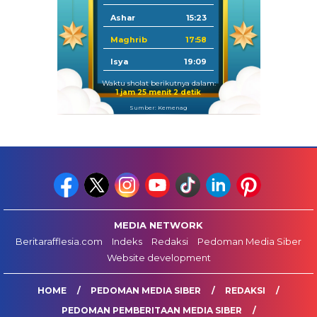
Ashar
15:23
Maghrib
17:58
Isya
19:09
Waktu sholat berikutnya dalam:
1 jam 25 menit 1 detik
Sumber: Kemenag
MEDIA NETWORK
Beritarafflesia.com
Indeks
Redaksi
Pedoman Media Siber
Website development
HOME
PEDOMAN MEDIA SIBER
REDAKSI
PEDOMAN PEMBERITAAN MEDIA SIBER