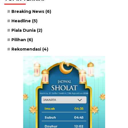
Breaking News
(6)
Headline
(5)
Piala Dunia
(2)
Pilihan
(6)
Rekomendasi
(4)
Kamis, 21 Safar 1448 H / 06 Agustus 2026
Imsak
04:35
Subuh
04:45
Dzuhur
12:02