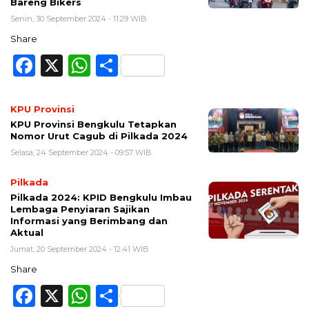
Bareng Bikers
Senin, 30 September 2024 - 11:29 WIB
Share
Facebook
X
WhatsApp
Share
KPU Provinsi
KPU Provinsi Bengkulu Tetapkan
Nomor Urut Cagub di Pilkada 2024
Selasa, 24 September 2024 - 09:57 WIB
Pilkada
Pilkada 2024: KPID Bengkulu Imbau
Lembaga Penyiaran Sajikan
Informasi yang Berimbang dan
Aktual
Jumat, 20 September 2024 - 12:41 WIB
Share
Facebook
X
WhatsApp
Share