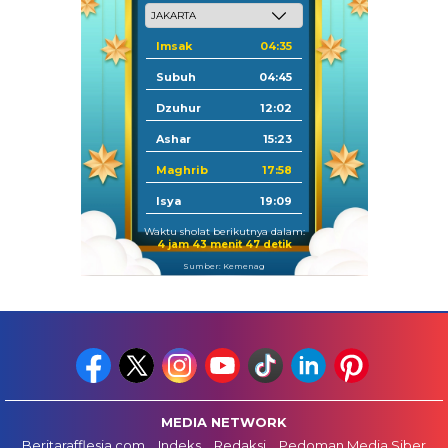
Imsak
04:35
Subuh
04:45
Dzuhur
12:02
Ashar
15:23
Maghrib
17:58
Isya
19:09
Waktu sholat berikutnya dalam:
4 jam 43 menit 47 detik
Sumber: Kemenag
MEDIA NETWORK
Beritarafflesia.com
Indeks
Redaksi
Pedoman Media Siber