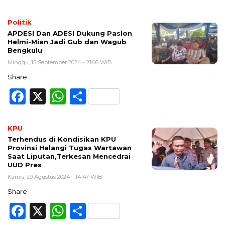
Politik
APDESI Dan ADESI Dukung Paslon
Helmi-Mian Jadi Gub dan Wagub
Bengkulu
Minggu, 15 September 2024 - 21:06 WIB
Share
Facebook
X
WhatsApp
Share
KPU
Terhendus di Kondisikan KPU
Provinsi Halangi Tugas Wartawan
Saat Liputan,Terkesan Mencedrai
UUD Pres
Kamis, 29 Agustus 2024 - 14:47 WIB
Share
Facebook
X
WhatsApp
Share