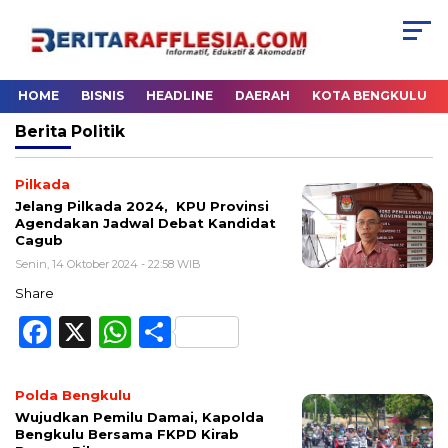
HOME
BISNIS
HEADLINE
DAERAH
KOTA BENGKULU
Berita
Politik
Pilkada
Jelang Pilkada 2024, KPU Provinsi
Agendakan Jadwal Debat Kandidat
Cagub
Senin, 14 Oktober 2024 - 22:58 WIB
Share
Facebook
X
WhatsApp
Share
Polda Bengkulu
Wujudkan Pemilu Damai, Kapolda
Bengkulu Bersama FKPD Kirab