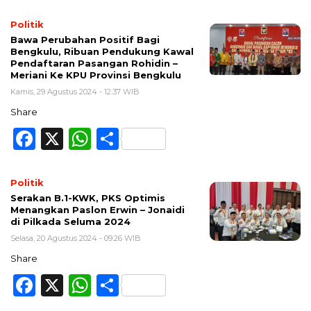
Politik
Bawa Perubahan Positif Bagi
Bengkulu, Ribuan Pendukung Kawal
Pendaftaran Pasangan Rohidin –
Meriani Ke KPU Provinsi Bengkulu
Kamis, 29 Agustus 2024 - 12:37 WIB
Share
Facebook
X
WhatsApp
Share
Politik
Serakan B.1-KWK, PKS Optimis
Menangkan Paslon Erwin – Jonaidi
di Pilkada Seluma 2024
Selasa, 20 Agustus 2024 - 09:26 WIB
Share
Facebook
X
WhatsApp
Share