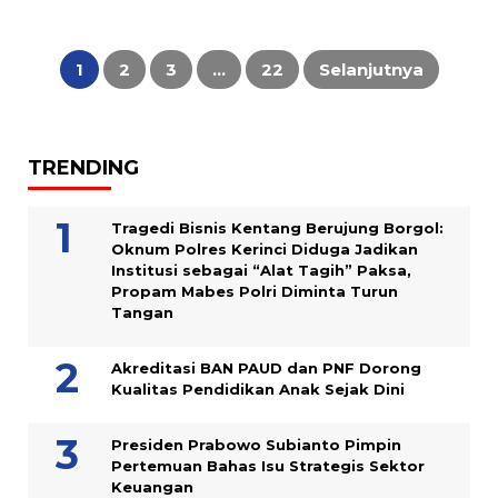
Paginasi
pos
1
2
3
…
22
Selanjutnya
TRENDING
Tragedi Bisnis Kentang Berujung Borgol:
Oknum Polres Kerinci Diduga Jadikan
Institusi sebagai “Alat Tagih” Paksa,
Propam Mabes Polri Diminta Turun
Tangan
Akreditasi BAN PAUD dan PNF Dorong
Kualitas Pendidikan Anak Sejak Dini
Presiden Prabowo Subianto Pimpin
Pertemuan Bahas Isu Strategis Sektor
Keuangan