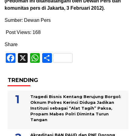
(Pedoman ini ditandatangani oleh Dewan Pers dan
komunitas pers di Jakarta, 3 Februari 2012).
Sumber: Dewan Pers
Post Views:
168
Share
Facebook
X
WhatsApp
Share
TRENDING
Tragedi Bisnis Kentang Berujung Borgol:
Oknum Polres Kerinci Diduga Jadikan
Institusi sebagai “Alat Tagih” Paksa,
Propam Mabes Polri Diminta Turun
Tangan
Akreditasi BAN PAUD dan PNF Dorong