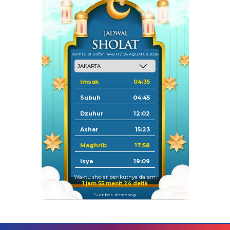
Kamis, 21 Safar 1448 H / 06 Agustus 2026
Imsak
04:35
Subuh
04:45
Dzuhur
12:02
Ashar
15:23
Maghrib
17:58
Isya
19:09
Waktu sholat berikutnya dalam:
1 jam 55 menit 24 detik
Sumber: Kemenag