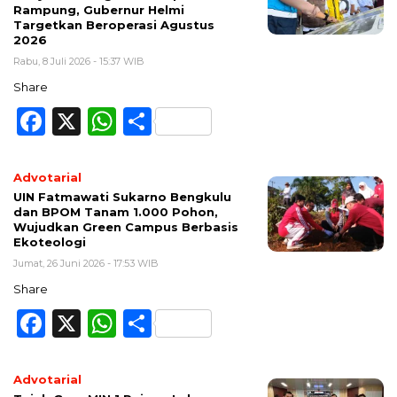
Rampung, Gubernur Helmi
Targetkan Beroperasi Agustus
2026
Rabu, 8 Juli 2026 - 15:37 WIB
Share
Facebook
X
WhatsApp
Share
Advotarial
UIN Fatmawati Sukarno Bengkulu
dan BPOM Tanam 1.000 Pohon,
Wujudkan Green Campus Berbasis
Ekoteologi
Jumat, 26 Juni 2026 - 17:53 WIB
Share
Facebook
X
WhatsApp
Share
Advotarial