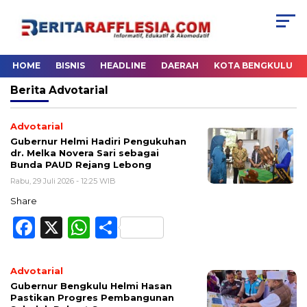
HOME
BISNIS
HEADLINE
DAERAH
KOTA BENGKULU
Berita
Advotarial
Advotarial
Gubernur Helmi Hadiri Pengukuhan
dr. Melka Novera Sari sebagai
Bunda PAUD Rejang Lebong
Rabu, 29 Juli 2026 - 12:25 WIB
Share
Facebook
X
WhatsApp
Share
Advotarial
Gubernur Bengkulu Helmi Hasan
Pastikan Progres Pembangunan