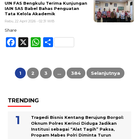
UIN FAS Bengkulu Terima Kunjungan
IAIN SAS Babel Bahas Penguatan
Tata Kelola Akademik
Rabu, 22 April 2026 - 02:31 WIB
Share
Facebook
X
WhatsApp
Share
Paginasi
pos
1
2
3
…
384
Selanjutnya
TRENDING
Tragedi Bisnis Kentang Berujung Borgol:
Oknum Polres Kerinci Diduga Jadikan
Institusi sebagai “Alat Tagih” Paksa,
Propam Mabes Polri Diminta Turun