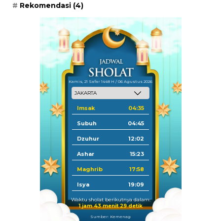
Rekomendasi
(4)
Kamis, 21 Safar 1448 H / 06 Agustus 2026
Imsak
04:35
Subuh
04:45
Dzuhur
12:02
Ashar
15:23
Maghrib
17:58
Isya
19:09
Waktu sholat berikutnya dalam:
1 jam 43 menit 29 detik
Sumber: Kemenag