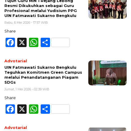
Tujuh Guru MIN 1 Rejang Lebong
Resmi Dikukuhkan sebagai Guru
Profesional melalui Yudisium PPG
UIN Fatmawati Sukarno Bengkulu
Rabu, 6 Mei 2026 - 17:57 WIB
Share
Facebook
X
WhatsApp
Share
Advotarial
UIN Fatmawati Sukarno Bengkulu
Teguhkan Komitmen Green Campus
melalui Penandatanganan Piagam
SDGs
Jumat, 1 Mei 2026 - 02:39 WIB
Share
Facebook
X
WhatsApp
Share
Advotarial