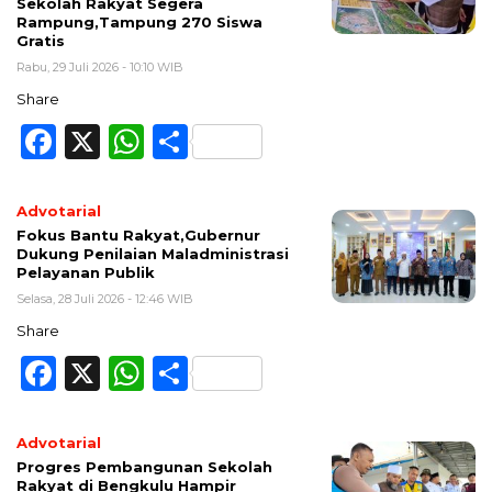
Sekolah Rakyat Segera
Rampung,Tampung 270 Siswa
Gratis
Rabu, 29 Juli 2026 - 10:10 WIB
Share
Facebook
X
WhatsApp
Share
Advotarial
Fokus Bantu Rakyat,Gubernur
Dukung Penilaian Maladministrasi
Pelayanan Publik
Selasa, 28 Juli 2026 - 12:46 WIB
Share
Facebook
X
WhatsApp
Share
Advotarial
Progres Pembangunan Sekolah
Rakyat di Bengkulu Hampir