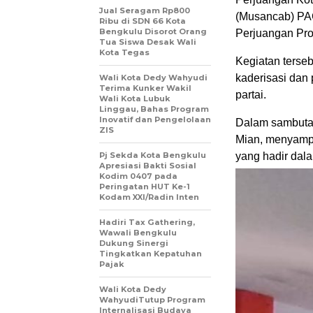
Jual Seragam Rp800
(Musancab) PAC
Ribu di SDN 66 Kota
Bengkulu Disorot Orang
Perjuangan Pro
Tua Siswa Desak Wali
Kota Tegas
Kegiatan terseb
kaderisasi dan 
Wali Kota Dedy Wahyudi
Terima Kunker Wakil
partai.
Wali Kota Lubuk
Linggau, Bahas Program
Inovatif dan Pengelolaan
Dalam sambutan
ZIS
Mian, menyampa
Pj Sekda Kota Bengkulu
yang hadir dala
Apresiasi Bakti Sosial
Kodim 0407 pada
Peringatan HUT Ke-1
Kodam XXI/Radin Inten
Hadiri Tax Gathering,
Wawali Bengkulu
Dukung Sinergi
Tingkatkan Kepatuhan
Pajak
Wali Kota Dedy
WahyudiTutup Program
Internalisasi Budaya