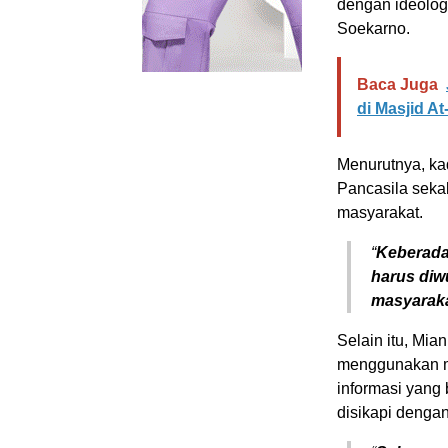
dengan ideolog
Soekarno.
Baca Juga
di Masjid A
Menurutnya, k
Pancasila sekal
masyarakat.
“
Keberadaa
harus diw
masyaraka
Selain itu, Mia
menggunakan med
informasi yang 
disikapi dengan