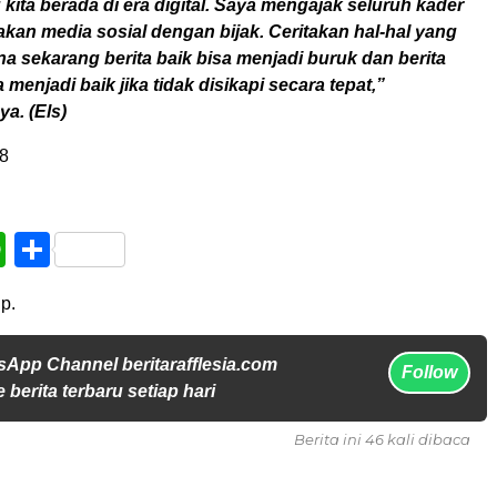
kita berada di era digital. Saya mengajak seluruh kader
an media sosial dengan bijak. Ceritakan hal-hal yang
na sekarang berita baik bisa menjadi buruk dan berita
 menjadi baik jika tidak disikapi secara tepat,”
a. (Els)
8
book
WhatsApp
Share
p.
sApp Channel beritarafflesia.com
Follow
 berita terbaru setiap hari
Berita ini 46 kali dibaca