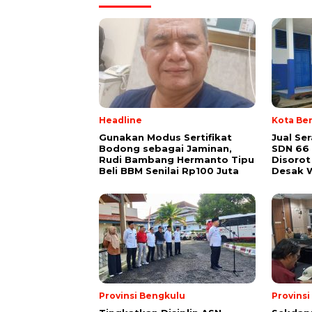
Headline
Kota Be
Gunakan Modus Sertifikat
Jual Se
Bodong sebagai Jaminan,
SDN 66
Rudi Bambang Hermanto Tipu
Disorot
Beli BBM Senilai Rp100 Juta
Desak W
Provinsi Bengkulu
Provins