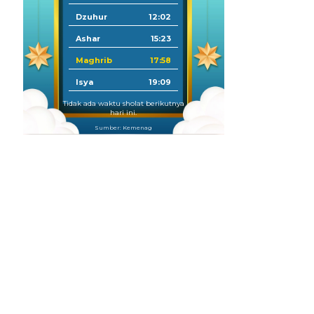
Dzuhur
12:02
Ashar
15:23
Maghrib
17:58
Isya
19:09
Tidak ada waktu sholat berikutnya
hari ini.
Sumber: Kemenag