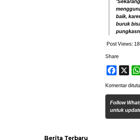
“
Sekarang 
menggunak
baik, kare
buruk bisa
pungkasny
Post Views:
18
Share
Face
X
Komentar ditutu
Follow What
untuk update
Berita Terbaru