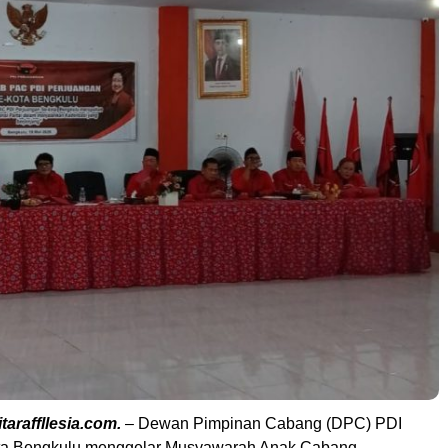
taraffllesia.com.
– Dewan Pimpinan Cabang (DPC) PDI
ta Bengkulu menggelar Musyawarah Anak Cabang