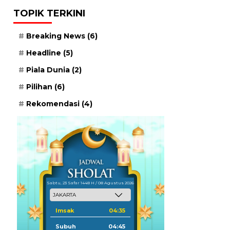
TOPIK TERKINI
Breaking News
(6)
Headline
(5)
Piala Dunia
(2)
Pilihan
(6)
Rekomendasi
(4)
Sabtu, 23 Safar 1448 H / 08 Agustus 2026
Imsak
04:35
Subuh
04:45