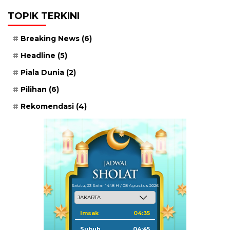
TOPIK TERKINI
Breaking News
(6)
Headline
(5)
Piala Dunia
(2)
Pilihan
(6)
Rekomendasi
(4)
Sabtu, 23 Safar 1448 H / 08 Agustus 2026
Imsak
04:35
Subuh
04:45