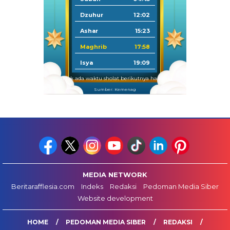
Dzuhur
12:02
Ashar
15:23
Maghrib
17:58
Isya
19:09
Tidak ada waktu sholat berikutnya hari ini.
Sumber: Kemenag
MEDIA NETWORK
Beritarafflesia.com
Indeks
Redaksi
Pedoman Media Siber
Website development
HOME
PEDOMAN MEDIA SIBER
REDAKSI