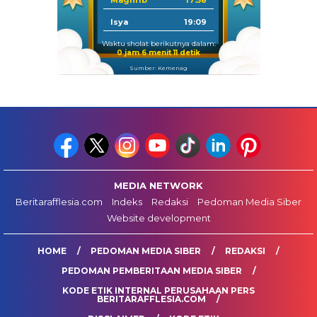
Maghrib
17:58
Isya
19:09
Waktu sholat berikutnya dalam:
0 jam 6 menit 10 detik
Sumber: Kemenag
MEDIA NETWORK
Beritarafflesia.com
Indeks
Redaksi
Pedoman Media Siber
Website development
HOME
PEDOMAN MEDIA SIBER
REDAKSI
PEDOMAN PEMBERITAAN MEDIA SIBER
KODE ETIK INTERNAL PERUSAHAAN PERS
BERITARAFFLESIA.COM