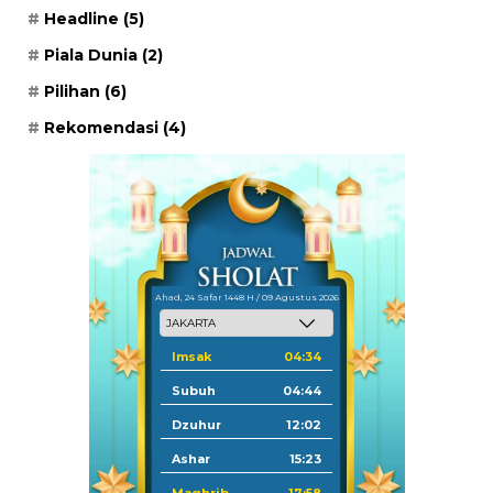
Headline
(5)
Piala Dunia
(2)
Pilihan
(6)
Rekomendasi
(4)
Ahad, 24 Safar 1448 H / 09 Agustus 2026
Imsak
04:34
Subuh
04:44
Dzuhur
12:02
Ashar
15:23