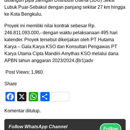
dibangun pipa Jaringan Distribusi Utama (JDU) Seksi
Lubuk Puar-Sebakul dengan panjang sekitar 27 km hingga
ke Kota Bengkulu.
Proyek ini memiliki nilai kontrak sebesar Rp.
246.811.093.000,- dengan waktu pelaksanaan 495 hari
kalender. Proyek tersebut dikerjakan oleh PT Hutama
Karya – Gala Karya KSO dan Konsultan Pengawas PT
Karya Utama Cipta Mandiri-Amythas KSO melalui dana
APBN tahun anggaran 2023/2024.(Br1)adv
Post Views:
1,960
Share
Facebook
X
WhatsApp
Share
Komentar ditutup.
Follow WhatsApp Channel
Follow