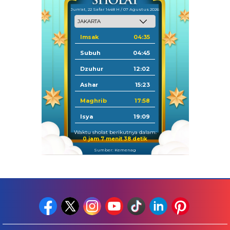
Jum'at, 22 Safar 1448 H / 07 Agustus 2026
Imsak
04:35
Subuh
04:45
Dzuhur
12:02
Ashar
15:23
Maghrib
17:58
Isya
19:09
Waktu sholat berikutnya dalam:
0 jam 7 menit 37 detik
Sumber: Kemenag