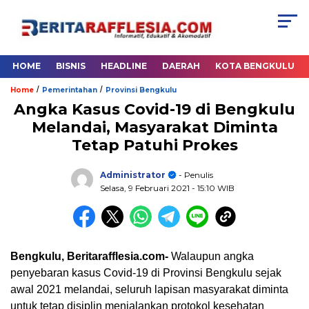
HOME
BISNIS
HEADLINE
DAERAH
KOTA BENGKULU
/
/
Home
Pemerintahan
Provinsi Bengkulu
Angka Kasus Covid-19 di Bengkulu
Melandai, Masyarakat Diminta
Tetap Patuhi Prokes
Administrator
- Penulis
Selasa, 9 Februari 2021
- 15:10 WIB
Bengkulu, Beritarafflesia.com-
Walaupun angka
penyebaran kasus Covid-19 di Provinsi Bengkulu sejak
awal 2021 melandai, seluruh lapisan masyarakat diminta
untuk tetap disiplin menjalankan protokol kesehatan