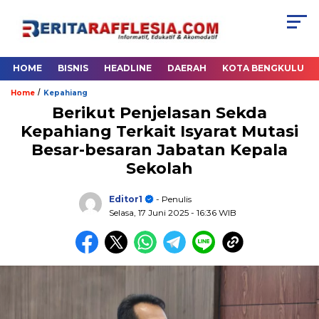
HOME
BISNIS
HEADLINE
DAERAH
KOTA BENGKULU
/
Home
Kepahiang
Berikut Penjelasan Sekda
Kepahiang Terkait Isyarat Mutasi
Besar-besaran Jabatan Kepala
Sekolah
Editor1
- Penulis
Selasa, 17 Juni 2025
- 16:36 WIB