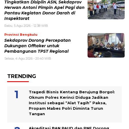
Tingkatkan Disiplin ASN, Sekdaprov
Herwan Antoni Pimpin Apel Pagi dan
Pantau Kegiatan Donor Darah di
Inspektorat
Rabu, 5 Agu 2026 - 12:38 WIB
Provinsi Bengkulu
Sekdaprov Dorong Percepatan
Dukungan Offtaker untuk
Pembangunan TPST Regional
Selasa, 4 Agu 2026 - 20:40 WIB
TRENDING
Tragedi Bisnis Kentang Berujung Borgol:
Oknum Polres Kerinci Diduga Jadikan
Institusi sebagai “Alat Tagih” Paksa,
Propam Mabes Polri Diminta Turun
Tangan
Akreditasi BAN PAUD dan PNF Dorong