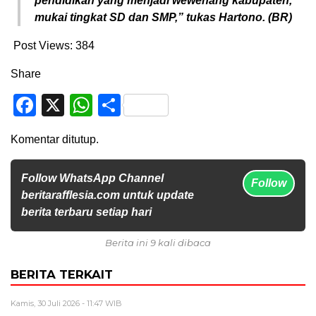
pendidikan yang menjadi wewenang kabupaten,
mukai tingkat SD dan SMP,” tukas Hartono. (BR)
Post Views:
384
Share
Facebook
X
WhatsApp
Share
Komentar ditutup.
Follow WhatsApp Channel
Follow
beritarafflesia.com untuk update
berita terbaru setiap hari
Berita ini 9 kali dibaca
BERITA TERKAIT
Kamis, 30 Juli 2026 - 11:47 WIB