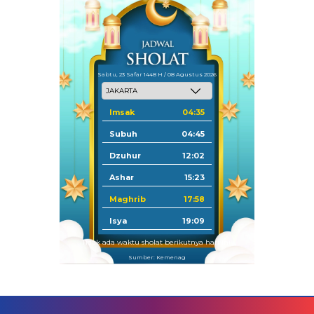
Sabtu, 23 Safar 1448 H / 08 Agustus 2026
Imsak
04:35
Subuh
04:45
Dzuhur
12:02
Ashar
15:23
Maghrib
17:58
Isya
19:09
Tidak ada waktu sholat berikutnya hari ini.
Sumber: Kemenag