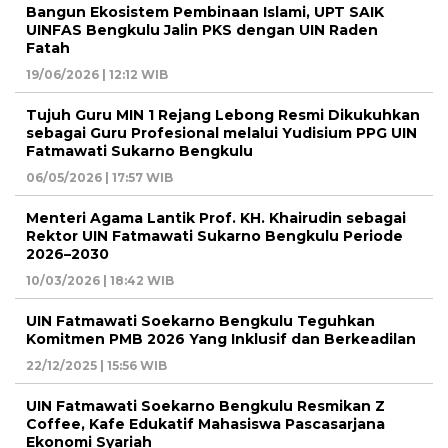
Bangun Ekosistem Pembinaan Islami, UPT SAIK
UINFAS Bengkulu Jalin PKS dengan UIN Raden
Fatah
19/06/2026 | 12:12 WIB
Tujuh Guru MIN 1 Rejang Lebong Resmi Dikukuhkan
sebagai Guru Profesional melalui Yudisium PPG UIN
Fatmawati Sukarno Bengkulu
06/05/2026 | 17:57 WIB
Menteri Agama Lantik Prof. KH. Khairudin sebagai
Rektor UIN Fatmawati Sukarno Bengkulu Periode
2026–2030
10/03/2026 | 18:42 WIB
UIN Fatmawati Soekarno Bengkulu Teguhkan
Komitmen PMB 2026 Yang Inklusif dan Berkeadilan
22/12/2025 | 15:56 WIB
UIN Fatmawati Soekarno Bengkulu Resmikan Z
Coffee, Kafe Edukatif Mahasiswa Pascasarjana
Ekonomi Syariah