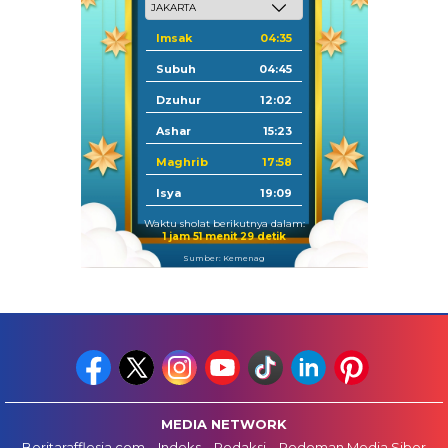
Imsak
04:35
Subuh
04:45
Dzuhur
12:02
Ashar
15:23
Maghrib
17:58
Isya
19:09
Waktu sholat berikutnya dalam:
1 jam 51 menit 28 detik
Sumber: Kemenag
MEDIA NETWORK
Beritarafflesia.com
Indeks
Redaksi
Pedoman Media Siber