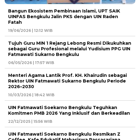
Bangun Ekosistem Pembinaan Islami, UPT SAIK
UINFAS Bengkulu Jalin PKS dengan UIN Raden
Fatah
19/06/2026 | 12:12 WIB
Tujuh Guru MIN 1 Rejang Lebong Resmi Dikukuhkan
sebagai Guru Profesional melalui Yudisium PPG UIN
Fatmawati Sukarno Bengkulu
06/05/2026 | 17:57 WIB
Menteri Agama Lantik Prof. KH. Khairudin sebagai
Rektor UIN Fatmawati Sukarno Bengkulu Periode
2026–2030
10/03/2026 | 18:42 WIB
UIN Fatmawati Soekarno Bengkulu Teguhkan
Komitmen PMB 2026 Yang Inklusif dan Berkeadilan
22/12/2025 | 15:56 WIB
UIN Fatmawati Soekarno Bengkulu Resmikan Z
Coffee, Kafe Edukatif Mahasiswa Pascasarjana