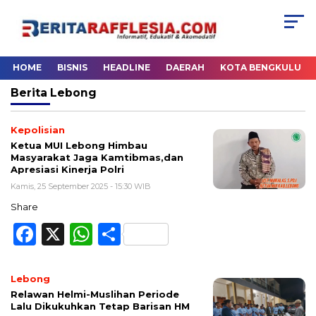
HOME
BISNIS
HEADLINE
DAERAH
KOTA BENGKULU
Berita
Lebong
Kepolisian
Ketua MUI Lebong Himbau
Masyarakat Jaga Kamtibmas,dan
Apresiasi Kinerja Polri
Kamis, 25 September 2025 - 15:30 WIB
Share
Facebook
X
WhatsApp
Share
Lebong
Relawan Helmi-Muslihan Periode
Lalu Dikukuhkan Tetap Barisan HM