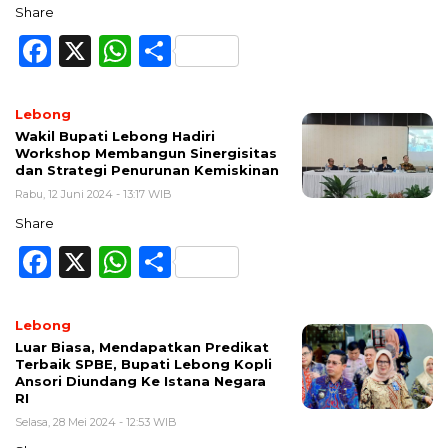
Share
Facebook
X
WhatsApp
Share
Lebong
Wakil Bupati Lebong Hadiri
Workshop Membangun Sinergisitas
dan Strategi Penurunan Kemiskinan
Rabu, 12 Juni 2024 - 13:17 WIB
Share
Facebook
X
WhatsApp
Share
Lebong
Luar Biasa, Mendapatkan Predikat
Terbaik SPBE, Bupati Lebong Kopli
Ansori Diundang Ke Istana Negara
RI
Selasa, 28 Mei 2024 - 12:53 WIB