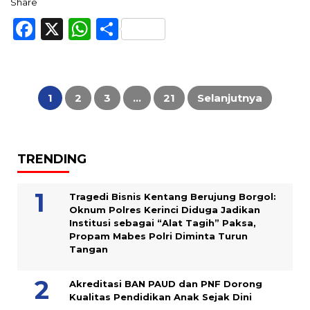
Share
Facebook
X
WhatsApp
Share
Paginasi
pos
1
2
3
…
21
Selanjutnya
TRENDING
Tragedi Bisnis Kentang Berujung Borgol:
Oknum Polres Kerinci Diduga Jadikan
Institusi sebagai “Alat Tagih” Paksa,
Propam Mabes Polri Diminta Turun
Tangan
Akreditasi BAN PAUD dan PNF Dorong
Kualitas Pendidikan Anak Sejak Dini