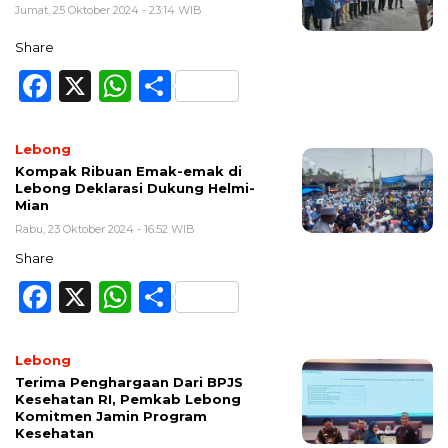
Jumat, 25 Oktober 2024 - 23:14 WIB
Share
Facebook
X
WhatsApp
Share
Lebong
Kompak Ribuan Emak-emak di
Lebong Deklarasi Dukung Helmi-
Mian
Rabu, 23 Oktober 2024 - 16:52 WIB
Share
Facebook
X
WhatsApp
Share
Lebong
Terima Penghargaan Dari BPJS
Kesehatan RI, Pemkab Lebong
Komitmen Jamin Program
Kesehatan