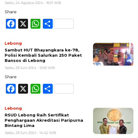
Sabtu, 24 Agustus 2024 - 16:01 WIB
Share
Facebook
X
WhatsApp
Share
Lebong
Sambut HUT Bhayangkara ke-78,
Polisi Kembali Salurkan 250 Paket
Bansos di Lebong
Sabtu, 29 Juni 2024 - 15:00 WIB
Share
Facebook
X
WhatsApp
Share
Lebong
RSUD Lebong Raih Sertifikat
Penghargaan Akreditasi Paripurna
Bintang Lima
Sabtu, 29 Juni 2024 - 14:42 WIB