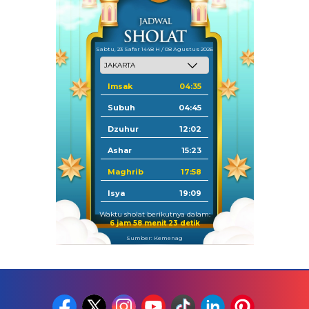
Sabtu, 23 Safar 1448 H / 08 Agustus 2026
Imsak
04:35
Subuh
04:45
Dzuhur
12:02
Ashar
15:23
Maghrib
17:58
Isya
19:09
Waktu sholat berikutnya dalam:
6 jam 58 menit 23 detik
Sumber: Kemenag