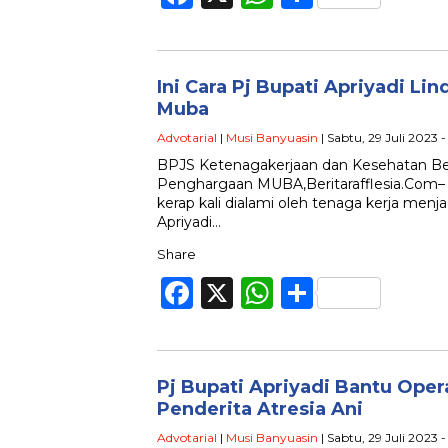
Ini Cara Pj Bupati Apriyadi Li
Muba
Advotarial
|
Musi Banyuasin
| Sabtu, 29 Juli 2023 -
BPJS Ketenagakerjaan dan Kesehatan Beri
Penghargaan MUBA,Beritarafflesia.Com– 
kerap kali dialami oleh tenaga kerja menja
Apriyadi…
Share
Facebook
X
WhatsApp
Share
Pj Bupati Apriyadi Bantu Oper
Penderita Atresia Ani
Advotarial
|
Musi Banyuasin
| Sabtu, 29 Juli 2023 