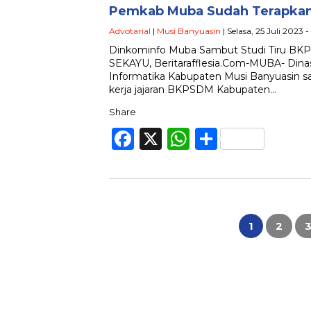
Pemkab Muba Sudah Terapkan A
Advotarial
|
Musi Banyuasin
| Selasa, 25 Juli 2023
Dinkominfo Muba Sambut Studi Tiru B
SEKAYU, Beritarafflesia.Com-MUBA- Dina
Informatika Kabupaten Musi Banyuasin 
kerja jajaran BKPSDM Kabupaten…
Share
Facebook
X
WhatsApp
Share
Paginasi
pos
1
2