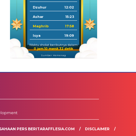
Dzuhur
12:02
Ashar
15:23
Maghrib
17:58
Isya
19:09
Waktu sholat berikutnya dalam:
0 jam 10 menit 31 detik
Sumber: Kemenag
elopment
SAHAAN PERS BERITARAFFLESIA.COM
DISCLAIMER