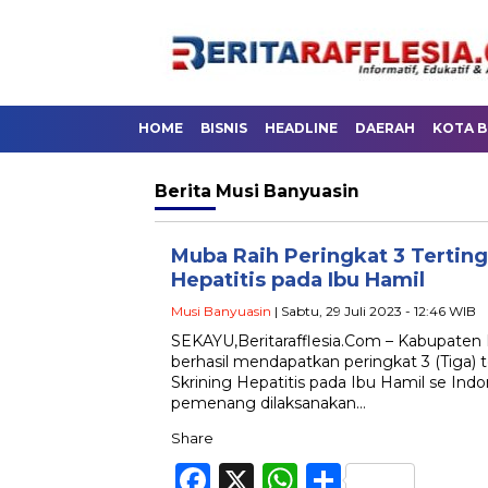
HOME
BISNIS
HEADLINE
DAERAH
KOTA 
Berita
Musi Banyuasin
Muba Raih Peringkat 3 Tertin
Hepatitis pada Ibu Hamil
Musi Banyuasin
| Sabtu, 29 Juli 2023 - 12:46 WIB
SEKAYU,Beritarafflesia.Com – Kabupaten
berhasil mendapatkan peringkat 3 (Tiga) 
Skrining Hepatitis pada Ibu Hamil se I
pemenang dilaksanakan…
Share
Facebook
X
WhatsApp
Share