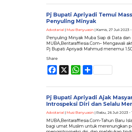
Pj Bupati Apriyadi Temui Mas
Penyuling Minyak
Advotarial
|
Musi Banyuasin
| Kamis, 27 Juli 2023 
Penyuling Minyak Muba Siap di Data da
MUBA,Beritarafflesia.Com– Mengawali akti
Pj Bupati Apriyadi Mahmud menemui 1.5
Share
Facebook
X
WhatsApp
Share
Pj Bupati Apriyadi Ajak Masya
Introspeksi Diri dan Selalu M
Advotarial
|
Musi Banyuasin
| Rabu, 26 Juli 2023 -
MUBA,Beritarafflesia.Com-Tahun Baru I
bagi umat Muslim untuk merenungkan pe
mengintrospeksi diri, dan melakukan tind