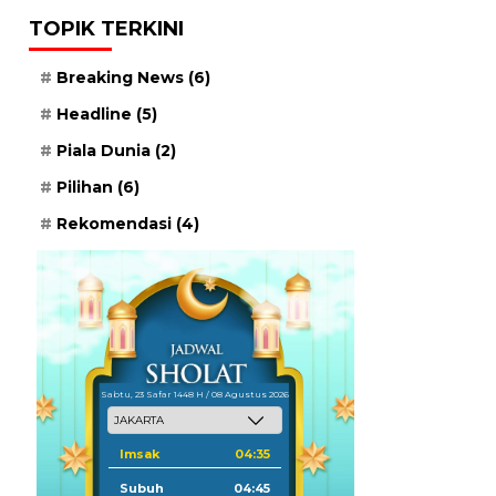
TOPIK TERKINI
Breaking News
(6)
Headline
(5)
Piala Dunia
(2)
Pilihan
(6)
Rekomendasi
(4)
Sabtu, 23 Safar 1448 H / 08 Agustus 2026
Imsak
04:35
Subuh
04:45