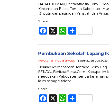
BABAT TOMAN,Beritarafflesia.Com – Boc
Kecamatan Babat Toman Kabupaten Musi 
(3) putri dari pasangan Yansyah dan Anisa
Share
Facebook
X
WhatsApp
Share
Pembukaan Sekolah Lapang Ik
Advotarial
|
Musi Banyuasin
| Jumat, 28 Juli 2023
Berikan Pemahaman Tentang Iklim Bagi 
SEKAYU,Beritarafflesia.Com- Kabupaten 
merupakan Kabupaten sentra tanaman pa
iklim sebagai faktor…
Share
Facebook
X
WhatsApp
Share