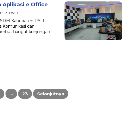
plikasi e Office
 - 09:30 WIB
KPSDM Kabupaten PALI
s Komunikasi dan
sambut hangat kunjungan
3
…
23
Selanjutnya