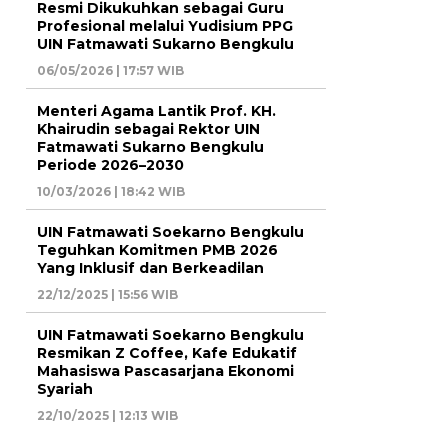
Resmi Dikukuhkan sebagai Guru
Profesional melalui Yudisium PPG
UIN Fatmawati Sukarno Bengkulu
06/05/2026 | 17:57 WIB
Menteri Agama Lantik Prof. KH.
Khairudin sebagai Rektor UIN
Fatmawati Sukarno Bengkulu
Periode 2026–2030
10/03/2026 | 18:42 WIB
UIN Fatmawati Soekarno Bengkulu
Teguhkan Komitmen PMB 2026
Yang Inklusif dan Berkeadilan
22/12/2025 | 15:56 WIB
UIN Fatmawati Soekarno Bengkulu
Resmikan Z Coffee, Kafe Edukatif
Mahasiswa Pascasarjana Ekonomi
Syariah
22/10/2025 | 12:13 WIB