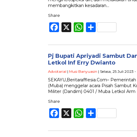
membangkitkan kesadaran…
Share
Facebook
X
WhatsApp
Share
Pj Bupati Apriyadi Sambut D
Letkol Inf Erry Dwianto
Advotarial
|
Musi Banyuasin
| Selasa, 25 Juli 2023 
SEKAYU,Beritarafflesia.Com– Pemerintah
(Muba) menggelar acara Pisah Sambut 
Militer (Dandim) 0401 / Muba Letkol Ar
Share
Facebook
X
WhatsApp
Share