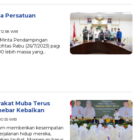
sa Persatuan
- 12:58 WIB
n Minta Pendampingan
fitas Rabu (26/7/2023) pagi
00 lebih massa yang…
rakat Muba Terus
enebar Kebaikan
 10:55 WIB
slam memberikan kesempatan
rjalanan hidup mereka,
akan taubat. Momen ini harus