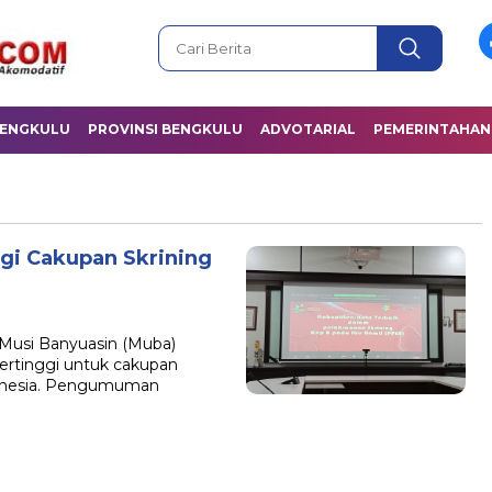
BENGKULU
PROVINSI BENGKULU
ADVOTARIAL
PEMERINTAHAN
ggi Cakupan Skrining
 Musi Banyuasin (Muba)
tertinggi untuk cakupan
ndonesia. Pengumuman