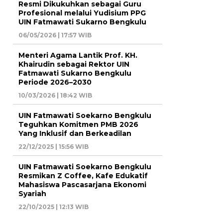
Resmi Dikukuhkan sebagai Guru
Profesional melalui Yudisium PPG
UIN Fatmawati Sukarno Bengkulu
06/05/2026 | 17:57 WIB
Menteri Agama Lantik Prof. KH.
Khairudin sebagai Rektor UIN
Fatmawati Sukarno Bengkulu
Periode 2026–2030
10/03/2026 | 18:42 WIB
UIN Fatmawati Soekarno Bengkulu
Teguhkan Komitmen PMB 2026
Yang Inklusif dan Berkeadilan
22/12/2025 | 15:56 WIB
UIN Fatmawati Soekarno Bengkulu
Resmikan Z Coffee, Kafe Edukatif
Mahasiswa Pascasarjana Ekonomi
Syariah
22/10/2025 | 12:13 WIB