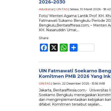
2026–2030
Advotarial
|
UIN FAS
| Selasa, 10 Maret 2026 - 18:4
Foto/ Menteri Agama Lantik Prof. KH. Kh
Fatmawati Sukarno Bengkulu Periode 2
Bengkulu,Beritarafflesia.com, – Menteri 
KH. Nasaruddin Umar,…
Share
Facebook
X
WhatsApp
Share
UIN Fatmawati Soekarno Ben
Komitmen PMB 2026 Yang Inkl
UIN FAS
| Senin, 22 Desember 2025 - 15:56 WIB
Jakarta, Beritarafflesia.com.- Universita
Soekarno Bengkulu menegaskan komit
dan mengimplementasikan kebijakan kam
difabel. Komitmen tersebut sejalan…