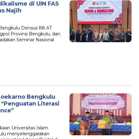
ikalisme di UIN FAS
s Najih
l Bengkulu Densus 88 AT
pol Provinsi Bengkulu, dan
adakan Seminar Nasional
Soekarno Bengkulu
 “Penguatan Literasi
gence”
kaan Universitas Islam
kulu menyelenggarakan