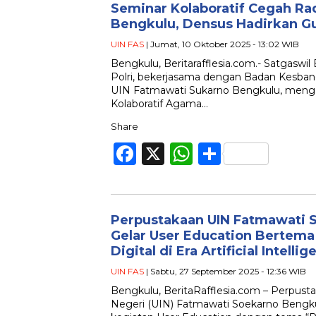
Seminar Kolaboratif Cegah Rad
Bengkulu, Densus Hadirkan Gu
UIN FAS
| Jumat, 10 Oktober 2025 - 13:02 WIB
Bengkulu, Beritarafflesia.com.- Satgaswi
Polri, bekerjasama dengan Badan Kesbang
UIN Fatmawati Sukarno Bengkulu, meng
Kolaboratif Agama…
Share
Facebook
X
WhatsApp
Share
Perpustakaan UIN Fatmawati 
Gelar User Education Bertema
Digital di Era Artificial Intelli
UIN FAS
| Sabtu, 27 September 2025 - 12:36 WIB
Bengkulu, BeritaRafflesia.com – Perpusta
Negeri (UIN) Fatmawati Soekarno Beng