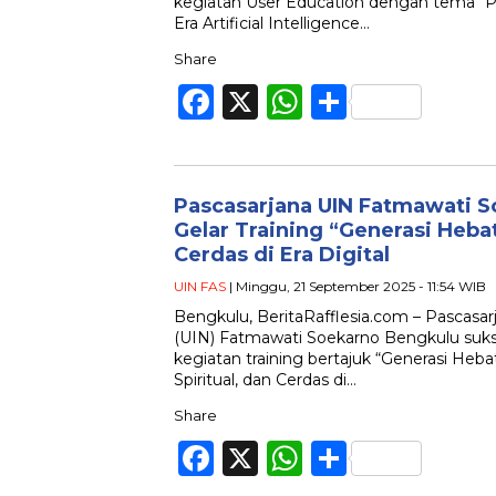
kegiatan User Education dengan tema “Pen
Era Artificial Intelligence…
Share
Facebook
X
WhatsApp
Share
Pascasarjana UIN Fatmawati 
Gelar Training “Generasi Heba
Cerdas di Era Digital
UIN FAS
| Minggu, 21 September 2025 - 11:54 WIB
Bengkulu, BeritaRafflesia.com – Pascasar
(UIN) Fatmawati Soekarno Bengkulu su
kegiatan training bertajuk “Generasi Hebat
Spiritual, dan Cerdas di…
Share
Facebook
X
WhatsApp
Share