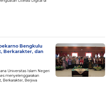
guatan Literasi Digital di
Soekarno Bengkulu
t, Berkarakter, dan
jana Universitas Islam Negeri
kses menyelenggarakan
, Berkarakter, Berjiwa