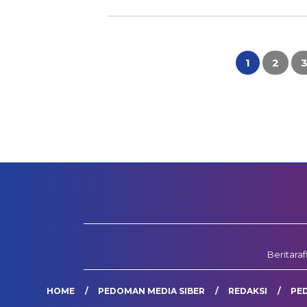
Paginasi
pos
1
2
Beritara
HOME
PEDOMAN MEDIA SIBER
REDAKSI
PE