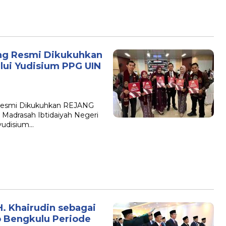
ong Resmi Dikukuhkan
lui Yudisium PPG UIN
B
 Resmi Dikukuhkan REJANG
 Madrasah Ibtidaiyah Negeri
yudisium…
. Khairudin sebagai
o Bengkulu Periode