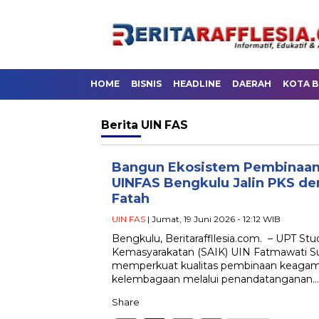
HOME
BISNIS
HEADLINE
DAERAH
KOTA 
Berita
UIN FAS
Bangun Ekosistem Pembinaan 
UINFAS Bengkulu Jalin PKS d
Fatah
UIN FAS
| Jumat, 19 Juni 2026 - 12:12 WIB
Bengkulu, Beritaraffllesia.com. – UPT Stu
Kemasyarakatan (SAIK) UIN Fatmawati S
memperkuat kualitas pembinaan keag
kelembagaan melalui penandatanganan…
Share