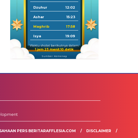
Dzuhur
12:02
Ashar
15:23
Maghrib
17:58
Isya
19:09
Waktu sholat berikutnya dalam:
1 jam 23 menit 9 detik
Sumber: Kemenag
elopment
SAHAAN PERS BERITARAFFLESIA.COM
DISCLAIMER