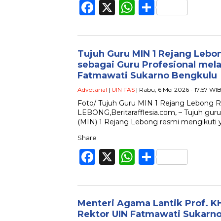
Facebook
X
WhatsApp
Share
Tujuh Guru MIN 1 Rejang Leb
sebagai Guru Profesional mela
Fatmawati Sukarno Bengkulu
Advotarial
|
UIN FAS
| Rabu, 6 Mei 2026 - 17:57 WI
Foto/ Tujuh Guru MIN 1 Rejang Lebong
LEBONG,Beritarafflesia.com, – Tujuh guru
(MIN) 1 Rejang Lebong resmi mengikuti 
Share
Facebook
X
WhatsApp
Share
Menteri Agama Lantik Prof. KH
Rektor UIN Fatmawati Sukarn