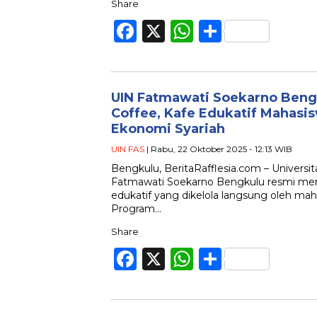
Share
Facebook
X
WhatsApp
Share
UIN Fatmawati Soekarno Beng
Coffee, Kafe Edukatif Mahasi
Ekonomi Syariah
UIN FAS
| Rabu, 22 Oktober 2025 - 12:13 WIB
Bengkulu, BeritaRafflesia.com – Universit
Fatmawati Soekarno Bengkulu resmi me
edukatif yang dikelola langsung oleh ma
Program…
Share
Facebook
X
WhatsApp
Share