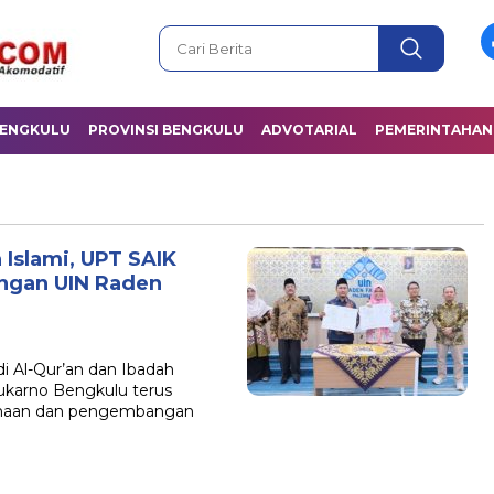
BENGKULU
PROVINSI BENGKULU
ADVOTARIAL
PEMERINTAHAN
Islami, UPT SAIK
engan UIN Raden
di Al-Qur’an dan Ibadah
ukarno Bengkulu terus
amaan dan pengembangan