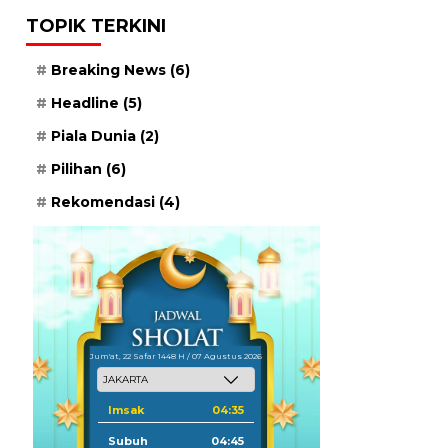
TOPIK TERKINI
Breaking News
(6)
Headline
(5)
Piala Dunia
(2)
Pilihan
(6)
Rekomendasi
(4)
Jum'at, 22 Safar 1448 H / 07 Agustus 2026
Imsak
04:35
Subuh
04:45