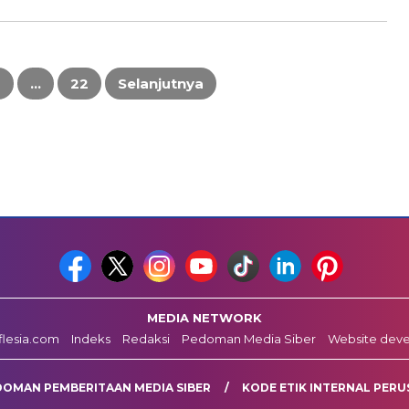
3
…
22
Selanjutnya
MEDIA NETWORK
fflesia.com
Indeks
Redaksi
Pedoman Media Siber
Website dev
DOMAN PEMBERITAAN MEDIA SIBER
KODE ETIK INTERNAL PERU