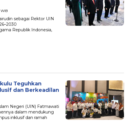
2 WIB
airudin sebagai Rektor UIN
026–2030
Agama Republik Indonesia,
gkulu Teguhkan
usif dan Berkeadilan
s Islam Negeri (UIN) Fatmawati
mennya dalam mendukung
pus inklusif dan ramah