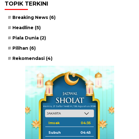
TOPIK TERKINI
Breaking News
(6)
Headline
(5)
Piala Dunia
(2)
Pilihan
(6)
Rekomendasi
(4)
Kamis, 21 Safar 1448 H / 06 Agustus 2026
Imsak
04:35
Subuh
04:45