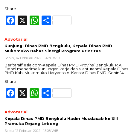
Share
Facebook
X
WhatsApp
Share
Advotarial
Kunjungi Dinas PMD Bengkulu, Kepala Dinas PMD
Mukomuko Bahas Sinergi Program Prioritas
Senin, 14 Februari 2022 - 14:36 WIB
Beritarafflesia.com-Kepala Dinas PMD Provinsi Bengkulu R.A
Denni menerima kunjungan kerja dan silahturahmi Kepala Dinas
PMD Kab. Mukomuko Haryanto di Kantor Dinas PMD, Senin 14…
Share
Facebook
X
WhatsApp
Share
Advotarial
Kepala Dinas PMD Bengkulu Hadiri Musdacab ke XIII
Pramuka Rejang Lebong
Sabtu, 12 Februari 2022 - 15:08 WIB