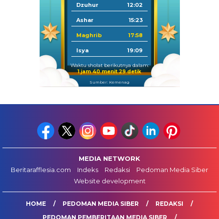
Dzuhur
12:02
Ashar
15:23
Maghrib
17:58
Isya
19:09
Waktu sholat berikutnya dalam:
1 jam 40 menit 28 detik
Sumber: Kemenag
MEDIA NETWORK
Beritarafflesia.com
Indeks
Redaksi
Pedoman Media Siber
Website development
HOME
PEDOMAN MEDIA SIBER
REDAKSI
PEDOMAN PEMBERITAAN MEDIA SIBER