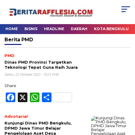
HOME
BISNIS
HEADLINE
DAERAH
KOTA BENGKULU
Berita
PMD
PMD
Dinas PMD Provinsi Targetkan
Teknologi Tepat Guna Raih Juara
Sabtu, 22 Oktober 2022 - 15:23 WIB
Share
Facebook
X
WhatsApp
Share
Advotarial
Kunjungi Dinas PMD Bengkulu,
DPMD Jawa Timur Belajar
Pengelolaan Aset Desa