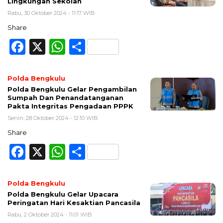
Lingkungan Sekolah
Rabu, 30 Oktober 2024 - 11:17 WIB
Share
Facebook
X
WhatsApp
Share
Polda Bengkulu
Polda Bengkulu Gelar Pengambilan
Sumpah Dan Penandatanganan
Pakta Integritas Pengadaan PPPK
Senin, 28 Oktober 2024 - 12:10 WIB
Share
Facebook
X
WhatsApp
Share
Polda Bengkulu
Polda Bengkulu Gelar Upacara
Peringatan Hari Kesaktian Pancasila
Rabu, 2 Oktober 2024 - 11:01 WIB