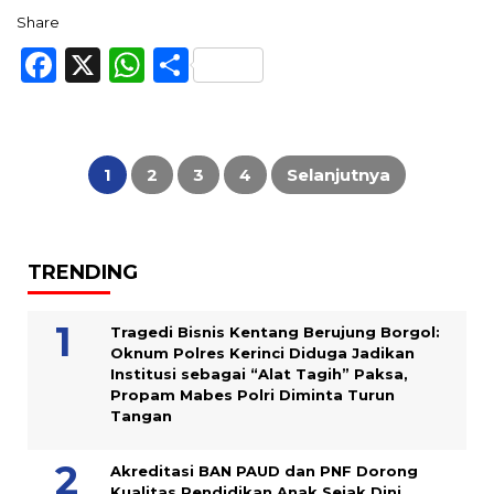
Share
Facebook
X
WhatsApp
Share
Paginasi
pos
1
2
3
4
Selanjutnya
TRENDING
Tragedi Bisnis Kentang Berujung Borgol:
Oknum Polres Kerinci Diduga Jadikan
Institusi sebagai “Alat Tagih” Paksa,
Propam Mabes Polri Diminta Turun
Tangan
Akreditasi BAN PAUD dan PNF Dorong
Kualitas Pendidikan Anak Sejak Dini