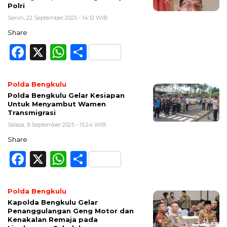
Polri
Senin, 22 September 2025 - 14:12 WIB
Share
Facebook
X
WhatsApp
Share
Polda Bengkulu
Polda Bengkulu Gelar Kesiapan
Untuk Menyambut Wamen
Transmigrasi
Selasa, 9 September 2025 - 15:24 WIB
Share
Facebook
X
WhatsApp
Share
Polda Bengkulu
Kapolda Bengkulu Gelar
Penanggulangan Geng Motor dan
Kenakalan Remaja pada