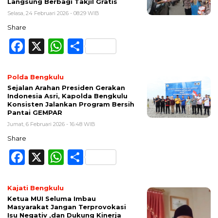
Langsung Berbagi Takjil Gratis
Selasa, 24 Februari 2026 - 08:29 WIB
Share
Facebook
X
WhatsApp
Share
Polda Bengkulu
Sejalan Arahan Presiden Gerakan
Indonesia Asri, Kapolda Bengkulu
Konsisten Jalankan Program Bersih
Pantai GEMPAR
Jumat, 6 Februari 2026 - 16:48 WIB
Share
Facebook
X
WhatsApp
Share
Kajati Bengkulu
Ketua MUI Seluma Imbau
Masyarakat Jangan Terprovokasi
Isu Negativ ,dan Dukung Kinerja