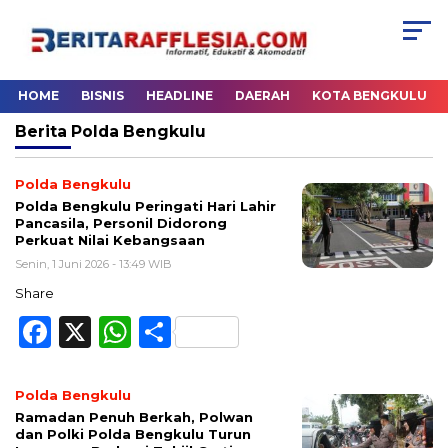
HOME
BISNIS
HEADLINE
DAERAH
KOTA BENGKULU
Berita
Polda Bengkulu
Polda Bengkulu
Polda Bengkulu Peringati Hari Lahir
Pancasila, Personil Didorong
Perkuat Nilai Kebangsaan
Senin, 1 Juni 2026 - 13:49 WIB
Share
Facebook
X
WhatsApp
Share
Polda Bengkulu
Ramadan Penuh Berkah, Polwan
dan Polki Polda Bengkulu Turun