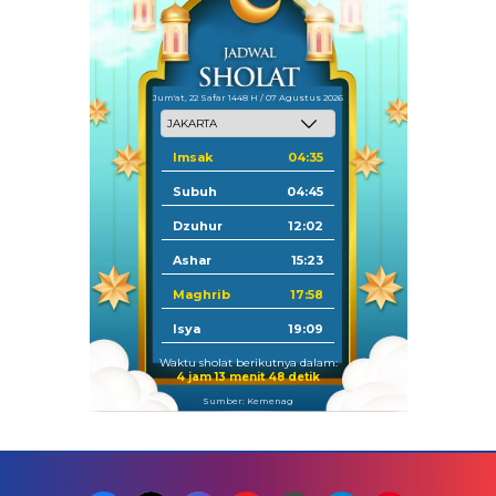
Jum'at, 22 Safar 1448 H / 07 Agustus 2026
Imsak
04:35
Subuh
04:45
Dzuhur
12:02
Ashar
15:23
Maghrib
17:58
Isya
19:09
Waktu sholat berikutnya dalam:
4 jam 13 menit 47 detik
Sumber: Kemenag