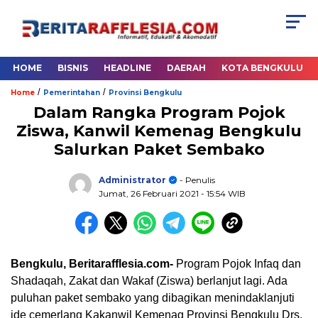
HOME
BISNIS
HEADLINE
DAERAH
KOTA BENGKULU
/
/
Home
Pemerintahan
Provinsi Bengkulu
Dalam Rangka Program Pojok
Ziswa, Kanwil Kemenag Bengkulu
Salurkan Paket Sembako
Administrator
- Penulis
Jumat, 26 Februari 2021
- 15:54 WIB
Bengkulu, Beritarafflesia.com-
Program Pojok Infaq dan
Shadaqah, Zakat dan Wakaf (Ziswa) berlanjut lagi. Ada
puluhan paket sembako yang dibagikan menindaklanjuti
ide cemerlang Kakanwil Kemenag Provinsi Bengkulu Drs.