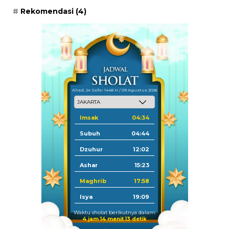
Rekomendasi
(4)
Ahad, 24 Safar 1448 H / 09 Agustus 2026
Imsak
04:34
Subuh
04:44
Dzuhur
12:02
Ashar
15:23
Maghrib
17:58
Isya
19:09
Waktu sholat berikutnya dalam:
4 jam 14 menit 12 detik