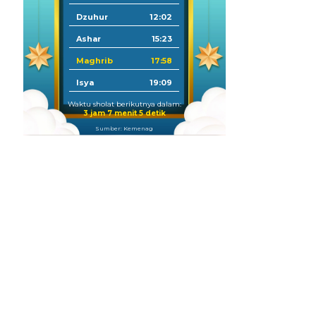
Dzuhur
12:02
Ashar
15:23
Maghrib
17:58
Isya
19:09
Waktu sholat berikutnya dalam:
3 jam 7 menit 4 detik
Sumber: Kemenag