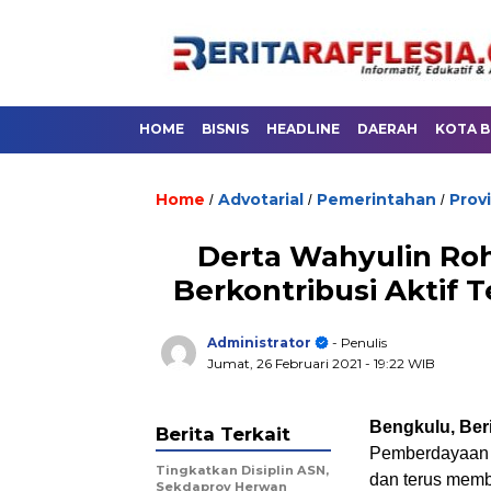
HOME
BISNIS
HEADLINE
DAERAH
KOTA 
Home
Advotarial
Pemerintahan
Prov
/
/
/
Derta Wahyulin Roh
Berkontribusi Aktif
Administrator
- Penulis
Jumat, 26 Februari 2021
- 19:22 WIB
Bengkulu, Beri
Berita Terkait
Pemberdayaan 
Tingkatkan Disiplin ASN,
dan terus mem
Sekdaprov Herwan