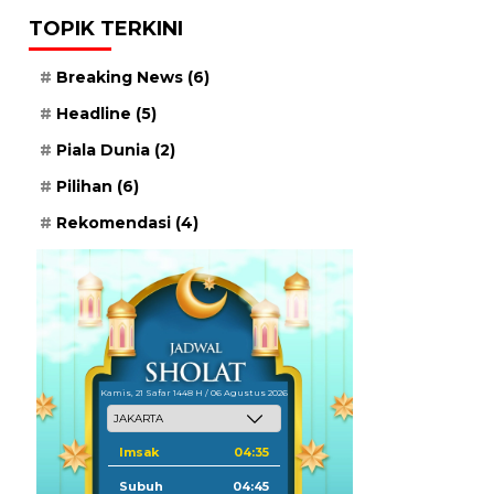
TOPIK TERKINI
Breaking News
(6)
Headline
(5)
Piala Dunia
(2)
Pilihan
(6)
Rekomendasi
(4)
Kamis, 21 Safar 1448 H / 06 Agustus 2026
Imsak
04:35
Subuh
04:45