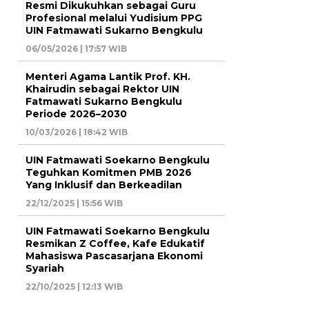
Resmi Dikukuhkan sebagai Guru
Profesional melalui Yudisium PPG
UIN Fatmawati Sukarno Bengkulu
06/05/2026 | 17:57 WIB
Menteri Agama Lantik Prof. KH.
Khairudin sebagai Rektor UIN
Fatmawati Sukarno Bengkulu
Periode 2026–2030
10/03/2026 | 18:42 WIB
UIN Fatmawati Soekarno Bengkulu
Teguhkan Komitmen PMB 2026
Yang Inklusif dan Berkeadilan
22/12/2025 | 15:56 WIB
UIN Fatmawati Soekarno Bengkulu
Resmikan Z Coffee, Kafe Edukatif
Mahasiswa Pascasarjana Ekonomi
Syariah
22/10/2025 | 12:13 WIB