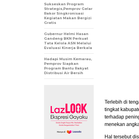
Sukseskan Program
Strategis,Pemprov Gelar
Rakor Singkronisasi
Kegiatan Makan Bergizi
Gratis
Gubernur Helmi Hasan
Gandeng BKN Perkuat
Tata Kelola ASN Melalui
Evaluasi Kinerja Berkala
Hadapi Musim Kemarau,
Pemprov Siapkan
Program Bantu Rakyat
Distribusi Air Bersih
Terlebih di ten
tingkat kabupa
terhadap penin
menekan angka 
Hal tersebut d