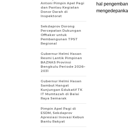
Antoni Pimpin Apel Pagi
hal pengembang
dan Pantau Kegiatan
mengedepankan
Donor Darah di
Inspektorat
Sekdaprov Dorong
Percepatan Dukungan
Offtaker untuk
Pembangunan TPST
Regional
Gubernur Helmi Hasan
Resmi Lantik Pimpinan
BAZNAS Provinsi
Bengkulu Periode 2026–
2031
Gubernur Helmi Hasan
Sambut Hangat
Kunjungan Edukatif TK
IT Mumtazah di Balai
Raya Semarak
Pimpin Apel Pagi di
ESDM, Sekdaprov
Apresiasi Inovasi Kebun
Bantu Rakyat