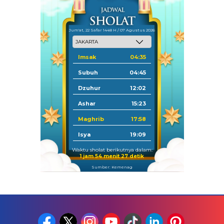
Jum'at, 22 Safar 1448 H / 07 Agustus 2026
Imsak
04:35
Subuh
04:45
Dzuhur
12:02
Ashar
15:23
Maghrib
17:58
Isya
19:09
Waktu sholat berikutnya dalam:
1 jam 54 menit 26 detik
Sumber: Kemenag