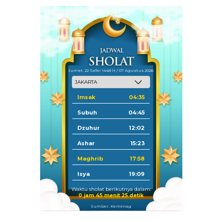
Jum'at, 22 Safar 1448 H / 07 Agustus 2026
Imsak
04:35
Subuh
04:45
Dzuhur
12:02
Ashar
15:23
Maghrib
17:58
Isya
19:09
Waktu sholat berikutnya dalam:
0 jam 45 menit 25 detik
Sumber: Kemenag