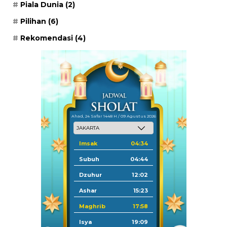
Piala Dunia
(2)
Pilihan
(6)
Rekomendasi
(4)
Ahad, 24 Safar 1448 H / 09 Agustus 2026
Imsak
04:34
Subuh
04:44
Dzuhur
12:02
Ashar
15:23
Maghrib
17:58
Isya
19:09