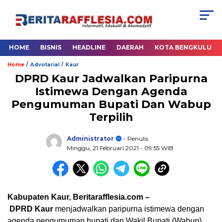
HOME
BISNIS
HEADLINE
DAERAH
KOTA BENGKULU
/
/
Home
Advotarial
Kaur
DPRD Kaur Jadwalkan Paripurna
Istimewa Dengan Agenda
Pengumuman Bupati Dan Wabup
Terpilih
Administrator
- Penulis
Minggu, 21 Februari 2021
- 09:55 WIB
Kabupaten Kaur, Beritarafflesia.com
–
DPRD
Kaur
menjadwalkan paripurna istimewa dengan
agenda pengumuman bupati dan Wakil Bupati (Wabup)