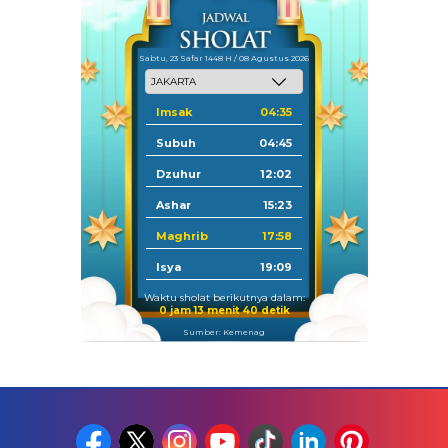
Sabtu, 23 Safar 1448 H / 08 Agustus 2026
Imsak
04:35
Subuh
04:45
Dzuhur
12:02
Ashar
15:23
Maghrib
17:58
Isya
19:09
Waktu sholat berikutnya dalam:
0 jam 13 menit 39 detik
Sumber: Kemenag