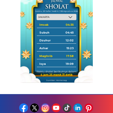
Sabtu, 23 Safar 1448 H / 08 Agustus 2026
Imsak
04:35
Subuh
04:45
Dzuhur
12:02
Ashar
15:23
Maghrib
17:58
Isya
19:09
Waktu sholat berikutnya dalam:
4 jam 25 menit 30 detik
Sumber: Kemenag