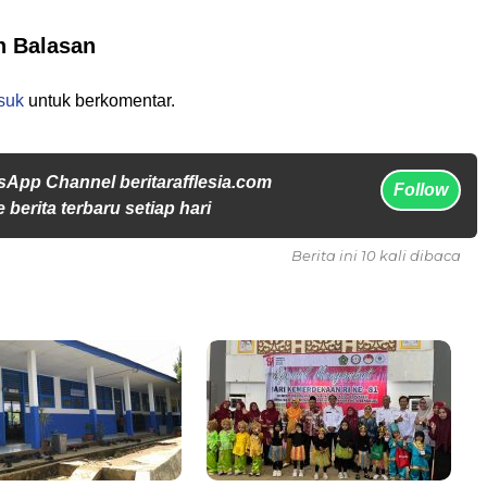
n Balasan
suk
untuk berkomentar.
sApp Channel beritarafflesia.com
Follow
 berita terbaru setiap hari
Berita ini 10 kali dibaca