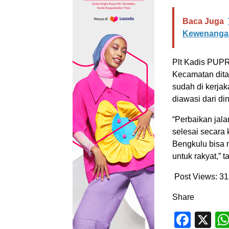
Baca Juga
Kewenangan
Plt Kadis PUPR
Kecamatan ditar
sudah di kerjak
diawasi dari d
“Perbaikan jal
selesai secara 
Bengkulu bisa 
untuk rakyat,” 
Post Views:
31
Share
Face
X