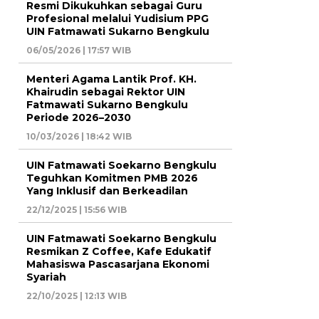
Resmi Dikukuhkan sebagai Guru
Profesional melalui Yudisium PPG
UIN Fatmawati Sukarno Bengkulu
06/05/2026 | 17:57 WIB
Menteri Agama Lantik Prof. KH.
Khairudin sebagai Rektor UIN
Fatmawati Sukarno Bengkulu
Periode 2026–2030
10/03/2026 | 18:42 WIB
UIN Fatmawati Soekarno Bengkulu
Teguhkan Komitmen PMB 2026
Yang Inklusif dan Berkeadilan
22/12/2025 | 15:56 WIB
UIN Fatmawati Soekarno Bengkulu
Resmikan Z Coffee, Kafe Edukatif
Mahasiswa Pascasarjana Ekonomi
Syariah
22/10/2025 | 12:13 WIB