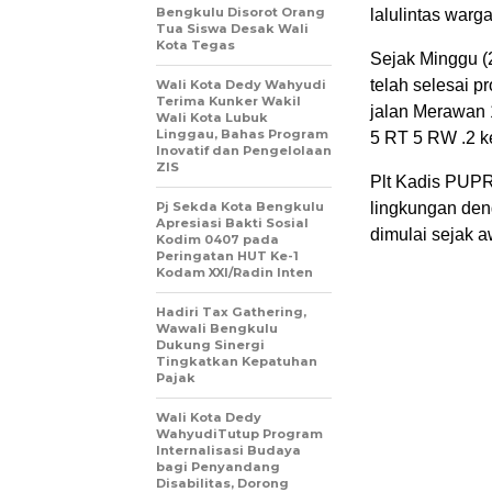
Bengkulu Disorot Orang
lalulintas warg
Tua Siswa Desak Wali
Kota Tegas
Sejak Minggu (
telah selesai 
Wali Kota Dedy Wahyudi
Terima Kunker Wakil
jalan Merawan 
Wali Kota Lubuk
Linggau, Bahas Program
5 RT 5 RW .2 k
Inovatif dan Pengelolaan
ZIS
Plt Kadis PUPR
Pj Sekda Kota Bengkulu
lingkungan den
Apresiasi Bakti Sosial
dimulai sejak 
Kodim 0407 pada
Peringatan HUT Ke-1
Kodam XXI/Radin Inten
Hadiri Tax Gathering,
Wawali Bengkulu
Dukung Sinergi
Tingkatkan Kepatuhan
Pajak
Wali Kota Dedy
WahyudiTutup Program
Internalisasi Budaya
bagi Penyandang
Disabilitas, Dorong