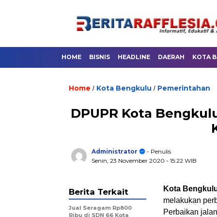
HOME
BISNIS
HEADLINE
DAERAH
KOTA 
Home
Kota Bengkulu
Pemerintahan
/
/
DPUPR Kota Bengkulu 
Administrator
- Penulis
Senin, 23 November 2020
- 15:22 WIB
Kota Bengkulu,
Berita Terkait
melakukan perb
Jual Seragam Rp800
Perbaikan jala
Ribu di SDN 66 Kota