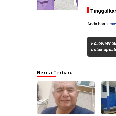
Tinggalka
Anda harus
ma
Follow What
untuk update
Berita Terbaru