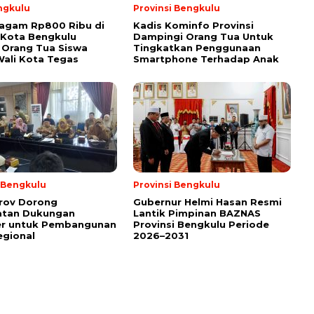
ngkulu
Provinsi Bengkulu
ragam Rp800 Ribu di
Kadis Kominfo Provinsi
 Kota Bengkulu
Dampingi Orang Tua Untuk
 Orang Tua Siswa
Tingkatkan Penggunaan
ali Kota Tegas
Smartphone Terhadap Anak
i Bengkulu
Provinsi Bengkulu
rov Dorong
Gubernur Helmi Hasan Resmi
atan Dukungan
Lantik Pimpinan BAZNAS
er untuk Pembangunan
Provinsi Bengkulu Periode
egional
2026–2031