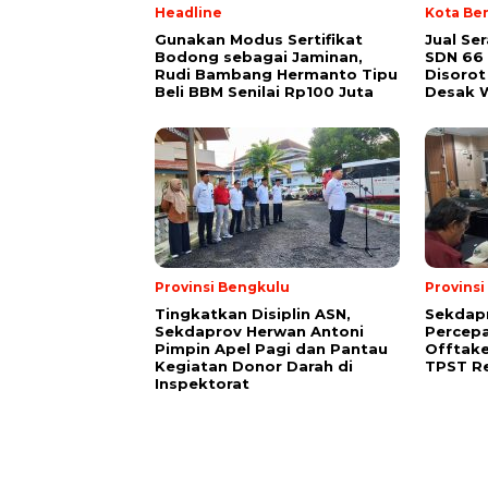
Headline
Kota Be
Gunakan Modus Sertifikat
Jual Se
Bodong sebagai Jaminan,
SDN 66
Rudi Bambang Hermanto Tipu
Disorot
Beli BBM Senilai Rp100 Juta
Desak W
Provinsi Bengkulu
Provins
Tingkatkan Disiplin ASN,
Sekdap
Sekdaprov Herwan Antoni
Percep
Pimpin Apel Pagi dan Pantau
Offtak
Kegiatan Donor Darah di
TPST R
Inspektorat