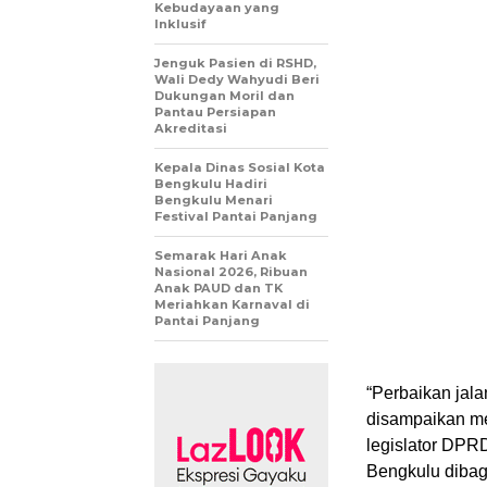
Kebudayaan yang
Inklusif
Jenguk Pasien di RSHD,
Wali Dedy Wahyudi Beri
Dukungan Moril dan
Pantau Persiapan
Akreditasi
Kepala Dinas Sosial Kota
Bengkulu Hadiri
Bengkulu Menari
Festival Pantai Panjang
Semarak Hari Anak
Nasional 2026, Ribuan
Anak PAUD dan TK
Meriahkan Karnaval di
Pantai Panjang
“Perbaikan jala
disampaikan me
legislator DPR
Bengkulu dibagi