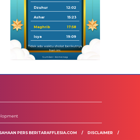
Dzuhur
12:02
Ashar
15:23
Maghrib
17:58
Isya
19:09
Tidak ada waktu sholat berikutnya
hari ini.
Sumber: Kemenag
elopment
SAHAAN PERS BERITARAFFLESIA.COM
DISCLAIMER