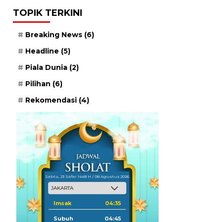
TOPIK TERKINI
Breaking News
(6)
Headline
(5)
Piala Dunia
(2)
Pilihan
(6)
Rekomendasi
(4)
Sabtu, 23 Safar 1448 H / 08 Agustus 2026
Imsak
04:35
Subuh
04:45