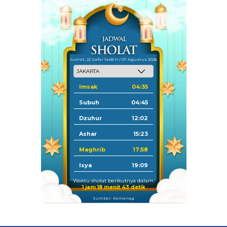
Jum'at, 22 Safar 1448 H / 07 Agustus 2026
Imsak
04:35
Subuh
04:45
Dzuhur
12:02
Ashar
15:23
Maghrib
17:58
Isya
19:09
Waktu sholat berikutnya dalam:
1 jam 18 menit 43 detik
Sumber: Kemenag