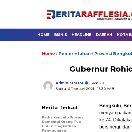
HOME
BISNIS
HEADLINE
DAERAH
KOTA 
Home
Pemerintahan
Provinsi Bengku
/
/
Gubernur Rohid
Administrator
- Penulis
Sabtu, 6 Februari 2021
- 16:30 WIB
Bengkulu, Beri
Berita Terkait
menyampaikan s
Kadis Kominfo Provinsi
ke 74. Dikatak
Dampingi Orang Tua
Untuk Tingkatkan
bersinergi, da
Penggunaan