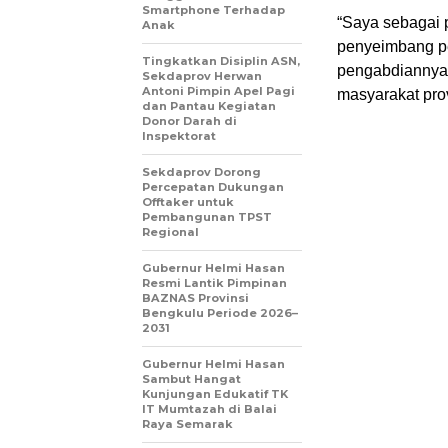
Smartphone Terhadap
“Saya sebagai 
Anak
penyeimbang pe
Tingkatkan Disiplin ASN,
pengabdiannya. 
Sekdaprov Herwan
Antoni Pimpin Apel Pagi
masyarakat pro
dan Pantau Kegiatan
Donor Darah di
Inspektorat
Sekdaprov Dorong
Percepatan Dukungan
Offtaker untuk
Pembangunan TPST
Regional
Gubernur Helmi Hasan
Resmi Lantik Pimpinan
BAZNAS Provinsi
Bengkulu Periode 2026–
2031
Gubernur Helmi Hasan
Sambut Hangat
Kunjungan Edukatif TK
IT Mumtazah di Balai
Raya Semarak