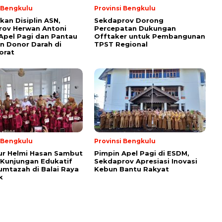
i Bengkulu
Provinsi Bengkulu
kan Disiplin ASN,
Sekdaprov Dorong
rov Herwan Antoni
Percepatan Dukungan
Apel Pagi dan Pantau
Offtaker untuk Pembangunan
n Donor Darah di
TPST Regional
orat
i Bengkulu
Provinsi Bengkulu
ur Helmi Hasan Sambut
Pimpin Apel Pagi di ESDM,
Kunjungan Edukatif
Sekdaprov Apresiasi Inovasi
umtazah di Balai Raya
Kebun Bantu Rakyat
k