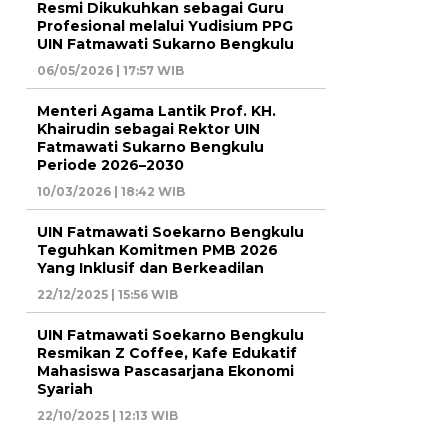
Resmi Dikukuhkan sebagai Guru
Profesional melalui Yudisium PPG
UIN Fatmawati Sukarno Bengkulu
06/05/2026 | 17:57 WIB
Menteri Agama Lantik Prof. KH.
Khairudin sebagai Rektor UIN
Fatmawati Sukarno Bengkulu
Periode 2026–2030
10/03/2026 | 18:42 WIB
UIN Fatmawati Soekarno Bengkulu
Teguhkan Komitmen PMB 2026
Yang Inklusif dan Berkeadilan
22/12/2025 | 15:56 WIB
UIN Fatmawati Soekarno Bengkulu
Resmikan Z Coffee, Kafe Edukatif
Mahasiswa Pascasarjana Ekonomi
Syariah
22/10/2025 | 12:13 WIB