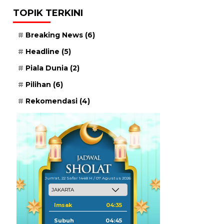
TOPIK TERKINI
Breaking News
(6)
Headline
(5)
Piala Dunia
(2)
Pilihan
(6)
Rekomendasi
(4)
Jum'at, 22 Safar 1448 H / 07 Agustus 2026
Imsak
04:35
Subuh
04:45