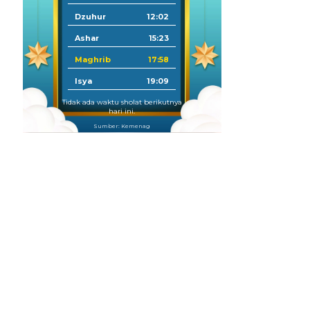
Dzuhur
12:02
Ashar
15:23
Maghrib
17:58
Isya
19:09
Tidak ada waktu sholat berikutnya
hari ini.
Sumber: Kemenag