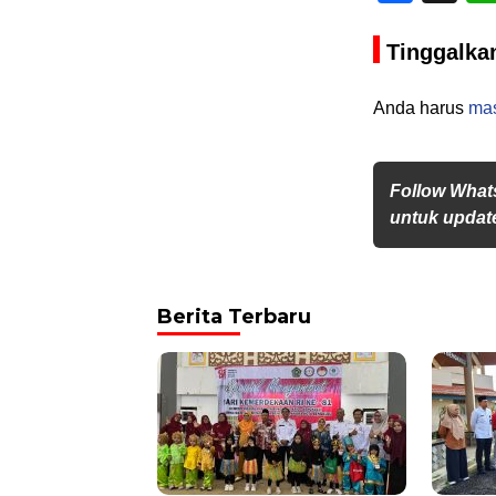
Tinggalka
Anda harus
ma
Follow What
untuk update
Berita Terbaru