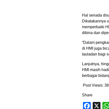
Hal senada di
Dikatakannya u
memperbaiki HM
dibina dan dip
“Dalam pengkade
di HMI juga bi
tauladan bagi s
Lanjutnya, hin
HMI masih hadi
berbagai bidan
Post Views:
38
Share
Face
X