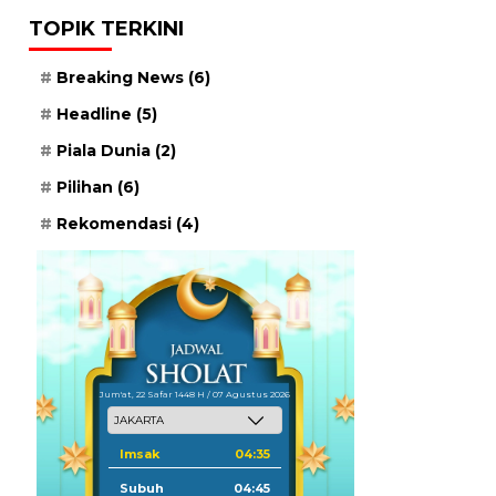
TOPIK TERKINI
Breaking News
(6)
Headline
(5)
Piala Dunia
(2)
Pilihan
(6)
Rekomendasi
(4)
Jum'at, 22 Safar 1448 H / 07 Agustus 2026
Imsak
04:35
Subuh
04:45