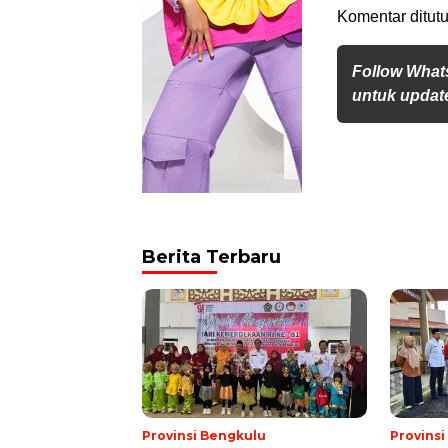
Komentar ditutu
Follow What
untuk update
Berita Terbaru
Provinsi Bengkulu
Provins