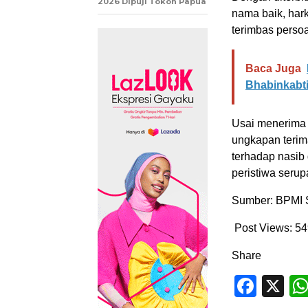
2026 Dipuji Tokoh Papua
nama baik, hark
terimbas perso
Baca Juga
Bhabinkabt
Usai menerima 
ungkapan terim
terhadap nasib
peristiwa serupa
Sumber: BPMI 
Post Views:
54
Share
Face
X