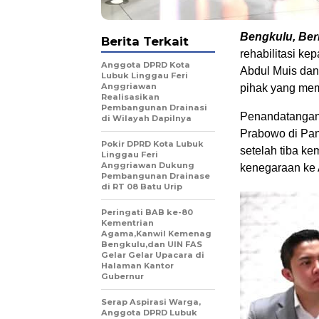
Bengkulu, Beri
Berita Terkait
rehabilitasi k
Anggota DPRD Kota
Abdul Muis dan
Lubuk Linggau Feri
Anggriawan
pihak yang me
Realisasikan
Pembangunan Drainasi
Penandatangana
di Wilayah Dapilnya
Prabowo di Pan
Pokir DPRD Kota Lubuk
setelah tiba ke
Linggau Feri
Anggriawan Dukung
kenegaraan ke A
Pembangunan Drainase
di RT 08 Batu Urip
Peringati BAB ke-80
Kementrian
Agama,Kanwil Kemenag
Bengkulu,dan UIN FAS
Gelar Gelar Upacara di
Halaman Kantor
Gubernur
Serap Aspirasi Warga,
Anggota DPRD Lubuk