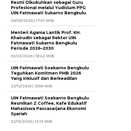
Resmi Dikukuhkan sebagai Guru
Profesional melalui Yudisium PPG
UIN Fatmawati Sukarno Bengkulu
06/05/2026 | 17:57 WIB
Menteri Agama Lantik Prof. KH.
Khairudin sebagai Rektor UIN
Fatmawati Sukarno Bengkulu
Periode 2026–2030
10/03/2026 | 18:42 WIB
UIN Fatmawati Soekarno Bengkulu
Teguhkan Komitmen PMB 2026
Yang Inklusif dan Berkeadilan
22/12/2025 | 15:56 WIB
UIN Fatmawati Soekarno Bengkulu
Resmikan Z Coffee, Kafe Edukatif
Mahasiswa Pascasarjana Ekonomi
Syariah
22/10/2025 | 12:13 WIB