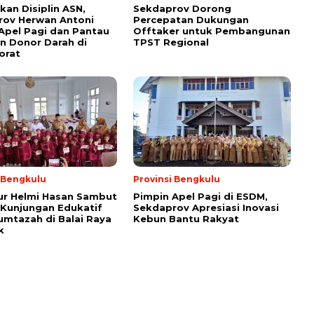
kan Disiplin ASN,
Sekdaprov Dorong
rov Herwan Antoni
Percepatan Dukungan
Apel Pagi dan Pantau
Offtaker untuk Pembangunan
n Donor Darah di
TPST Regional
orat
i Bengkulu
Provinsi Bengkulu
ur Helmi Hasan Sambut
Pimpin Apel Pagi di ESDM,
Kunjungan Edukatif
Sekdaprov Apresiasi Inovasi
umtazah di Balai Raya
Kebun Bantu Rakyat
k