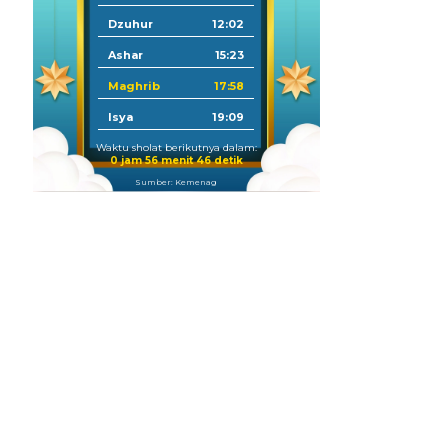
Dzuhur
12:02
Ashar
15:23
Maghrib
17:58
Isya
19:09
Waktu sholat berikutnya dalam:
0 jam 56 menit 45 detik
Sumber: Kemenag