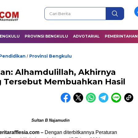
BENGKULU
PROVINSI BENGKULU
ADVOTARIAL
PEMERINTAHAN
Pendidikan
Provinsi Bengkulu
/
tan: Alhamdulillah, Akhirnya
g Tersebut Membuahkan Hasil
Sultan B Najamudin
tarafflesia.com –
Dengan diterbitkannya Peraturan