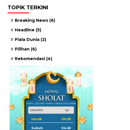
TOPIK TERKINI
Breaking News
(6)
Headline
(5)
Piala Dunia
(2)
Pilihan
(6)
Rekomendasi
(4)
Sabtu, 23 Safar 1448 H / 08 Agustus 2026
Imsak
04:35
Subuh
04:45