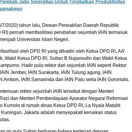
Pemkab Jalin Sinergitas Untuk Tingkatkan Produktivitas
rgamakmur
/7/2020) tahun lalu, Dewan Perwakilan Daerah Republik
 RI) pernah memfasilitasi perubahan sejumlah IAIN termasuk
enjadi Universitas Islam Negeri.
ifasilitasi oleh DPD RI yang dihadiri oleh Ketua DPD RI, AA’
iti, Wakil Ketua DPD RI, Sultan B Najamudin dan Wakil Ketua
purno. Hadir pula rektor dari sejumlah IAIN seperti Rektor
IAIN Jember, IAIN Surakarta, IAIN Tulung agung, IAIN
IN Ambon, IAIN Samarinda dan IAIN Palu serta IAIN Gorontalo.
ertemuan rektor sejumlah IAIN tersebut dengan Menteri
Razi dan Menteri Pemberdayaan Aparatur Negara/ Reformasi
yo Kumolo di rumah dinas Ketua DPD RI, La Nyala Mataliti
uningan, Jakarta adalah menyepakati kenaikan status
itas.
n ini pula Sultan berharap bahwa kedepan dengan