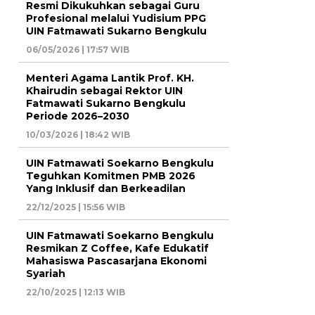
Resmi Dikukuhkan sebagai Guru
Profesional melalui Yudisium PPG
UIN Fatmawati Sukarno Bengkulu
06/05/2026 | 17:57 WIB
Menteri Agama Lantik Prof. KH.
Khairudin sebagai Rektor UIN
Fatmawati Sukarno Bengkulu
Periode 2026–2030
10/03/2026 | 18:42 WIB
UIN Fatmawati Soekarno Bengkulu
Teguhkan Komitmen PMB 2026
Yang Inklusif dan Berkeadilan
22/12/2025 | 15:56 WIB
UIN Fatmawati Soekarno Bengkulu
Resmikan Z Coffee, Kafe Edukatif
Mahasiswa Pascasarjana Ekonomi
Syariah
22/10/2025 | 12:13 WIB