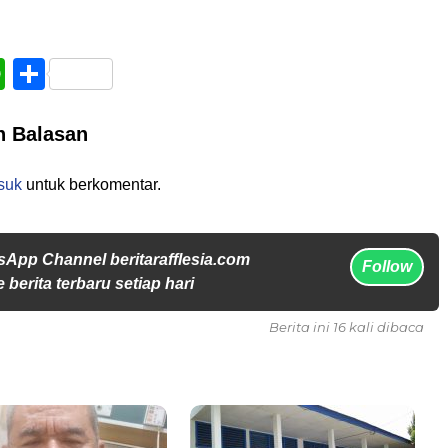
book
WhatsApp
Share
n Balasan
suk
untuk berkomentar.
sApp Channel beritarafflesia.com
Follow
 berita terbaru setiap hari
Berita ini 16 kali dibaca