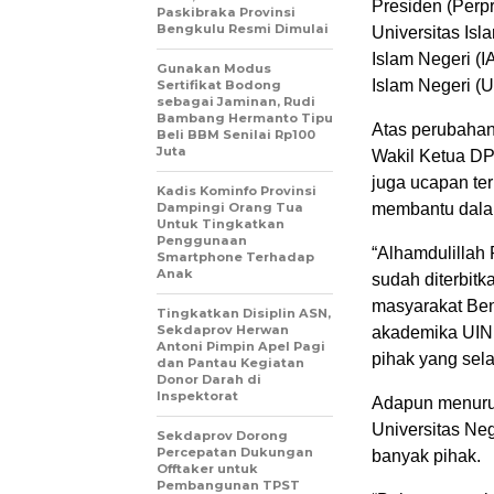
Presiden (Perp
Paskibraka Provinsi
Bengkulu Resmi Dimulai
Universitas Isl
Islam Negeri (I
Gunakan Modus
Islam Negeri (
Sertifikat Bodong
sebagai Jaminan, Rudi
Bambang Hermanto Tipu
Atas perubahan
Beli BBM Senilai Rp100
Juta
Wakil Ketua DP
juga ucapan ter
Kadis Kominfo Provinsi
Dampingi Orang Tua
membantu dalam
Untuk Tingkatkan
Penggunaan
“Alhamdulillah 
Smartphone Terhadap
Anak
sudah diterbit
masyarakat Ben
Tingkatkan Disiplin ASN,
Sekdaprov Herwan
akademika UIN 
Antoni Pimpin Apel Pagi
pihak yang sel
dan Pantau Kegiatan
Donor Darah di
Inspektorat
Adapun menurut
Universitas Ne
Sekdaprov Dorong
Percepatan Dukungan
banyak pihak.
Offtaker untuk
Pembangunan TPST