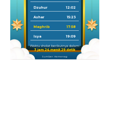
Dzuhur
12:02
Ashar
15:23
Maghrib
17:58
Isya
19:09
Waktu sholat berikutnya dalam:
3 jam 24 menit 28 detik
Sumber: Kemenag