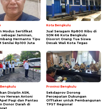
e
Kota Bengkulu
 Modus Sertifikat
Jual Seragam Rp800 Ribu di
 sebagai Jaminan,
SDN 66 Kota Bengkulu
ambang Hermanto Tipu
Disorot Orang Tua Siswa
M Senilai Rp100 Juta
Desak Wali Kota Tegas
i Bengkulu
Provinsi Bengkulu
kan Disiplin ASN,
Sekdaprov Dorong
rov Herwan Antoni
Percepatan Dukungan
Apel Pagi dan Pantau
Offtaker untuk Pembangunan
n Donor Darah di
TPST Regional
orat