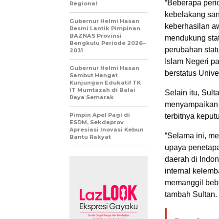
“Beberapa peri
Regional
kebelakang san
Gubernur Helmi Hasan
keberhasilan a
Resmi Lantik Pimpinan
BAZNAS Provinsi
mendukung stat
Bengkulu Periode 2026–
perubahan statu
2031
Islam Negeri p
Gubernur Helmi Hasan
berstatus Univer
Sambut Hangat
Kunjungan Edukatif TK
IT Mumtazah di Balai
Selain itu, Su
Raya Semarak
menyampaikan 
Pimpin Apel Pagi di
terbitnya keput
ESDM, Sekdaprov
Apresiasi Inovasi Kebun
“Selama ini, me
Bantu Rakyat
upaya penetapa
daerah di Indon
internal kelemb
memanggil bebe
tambah Sultan.