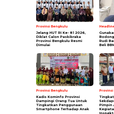
Provinsi Bengkulu
Headlin
Jelang HUT RI Ke- 81 2026,
Gunakan
Diklat Calon Paskibraka
Bodong
Provinsi Bengkulu Resmi
Rudi B
Dimulai
Beli BB
Provinsi Bengkulu
Provins
Kadis Kominfo Provinsi
Tingkat
Dampingi Orang Tua Untuk
Sekdap
Tingkatkan Penggunaan
Pimpin 
Smartphone Terhadap Anak
Kegiata
Inspekt