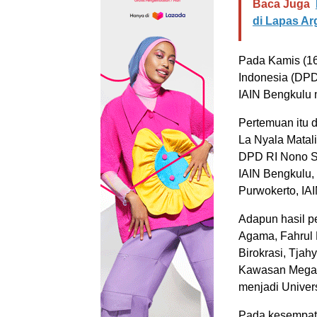
Baca Juga
di Lapas A
Pada Kamis (16
Indonesia (DPD
IAIN Bengkulu m
Pertemuan itu d
La Nyala Matal
DPD RI Nono Sam
IAIN Bengkulu, 
Purwokerto, IA
Adapun hasil p
Agama, Fahrul 
Birokrasi, Tjah
Kawasan Mega K
menjadi Univers
Pada kesempata