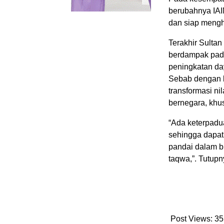
berubahnya IAI
dan siap mengh
Terakhir Sulta
berdampak pada
peningkatan da
Sebab dengan k
transformasi ni
bernegara, khu
“Ada keterpadu
sehingga dapat
pandai dalam b
taqwa,”. Tutupn
Post Views:
35