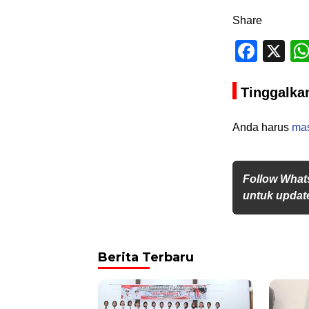
Share
Face
X
Tinggalka
Anda harus
ma
Follow What
untuk update
Berita Terbaru