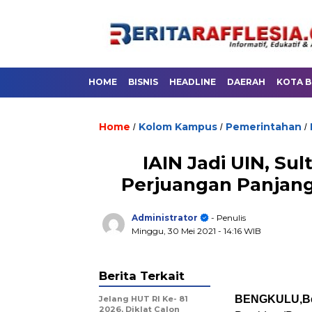
HOME
BISNIS
HEADLINE
DAERAH
KOTA 
Home
Kolom Kampus
Pemerintahan
/
/
/
IAIN Jadi UIN, Sul
Perjuangan Panjan
Administrator
- Penulis
Minggu, 30 Mei 2021
- 14:16 WIB
Berita Terkait
BENGKULU,Beri
Jelang HUT RI Ke- 81
2026, Diklat Calon