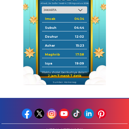
Ahad, 24 Safar 1448 H / 09 Agustus 2026
Imsak
04:34
Subuh
04:44
Dzuhur
12:02
Ashar
15:23
Maghrib
17:58
Isya
19:09
Waktu sholat berikutnya dalam:
2 jam 11 menit 6 detik
Sumber: Kemenag