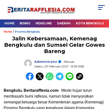
HOME
BISNIS
HEADLINE
DAERAH
KOTA BENGKULU
/
Home
Provinsi Bengkulu
Jalin Kebersamaan, Kemenag
Bengkulu dan Sumsel Gelar Gowes
Bareng
Administrator
- Penulis
Sabtu, 20 Februari 2021
- 15:35 WIB
Bengkulu, Beritarafflesia.com-
Meski hujan turun
membasahi bumi raflesia, namun tidak menyurutkan
semangat keluarga besar Kementerian agama (Kemenag)
Provinsi Bengkulu yang tergabung dalam Komunitas