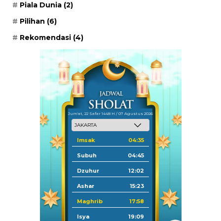
Piala Dunia
(2)
Pilihan
(6)
Rekomendasi
(4)
Jum'at, 22 Safar 1448 H / 07 Agustus 2026
Imsak
04:35
Subuh
04:45
Dzuhur
12:02
Ashar
15:23
Maghrib
17:58
Isya
19:09