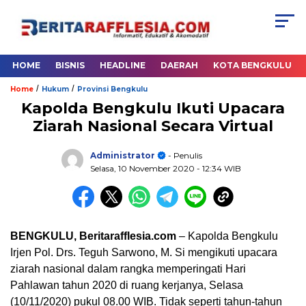
HOME
BISNIS
HEADLINE
DAERAH
KOTA BENGKULU
/
/
Home
Hukum
Provinsi Bengkulu
Kapolda Bengkulu Ikuti Upacara
Ziarah Nasional Secara Virtual
Administrator
- Penulis
Selasa, 10 November 2020
- 12:34 WIB
BENGKULU, Beritarafflesia.com
– Kapolda Bengkulu
Irjen Pol. Drs. Teguh Sarwono, M. Si mengikuti upacara
ziarah nasional dalam rangka memperingati Hari
Pahlawan tahun 2020 di ruang kerjanya, Selasa
(10/11/2020) pukul 08.00 WIB. Tidak seperti tahun-tahun