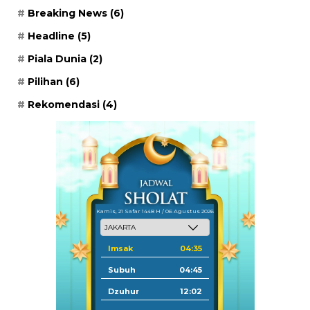
Breaking News
(6)
Headline
(5)
Piala Dunia
(2)
Pilihan
(6)
Rekomendasi
(4)
Kamis, 21 Safar 1448 H / 06 Agustus 2026
Imsak
04:35
Subuh
04:45
Dzuhur
12:02