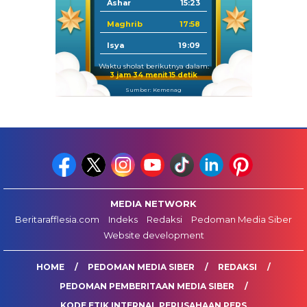
Ashar
15:23
Maghrib
17:58
Isya
19:09
Waktu sholat berikutnya dalam:
3 jam 34 menit 15 detik
Sumber: Kemenag
MEDIA NETWORK
Beritarafflesia.com
Indeks
Redaksi
Pedoman Media Siber
Website development
HOME
PEDOMAN MEDIA SIBER
REDAKSI
PEDOMAN PEMBERITAAN MEDIA SIBER
KODE ETIK INTERNAL PERUSAHAAN PERS