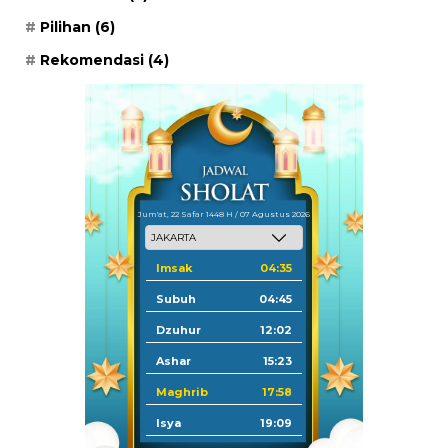
Pilihan
(6)
Rekomendasi
(4)
Jum'at, 22 Safar 1448 H / 07 Agustus 2026
Imsak
04:35
Subuh
04:45
Dzuhur
12:02
Ashar
15:23
Maghrib
17:58
Isya
19:09