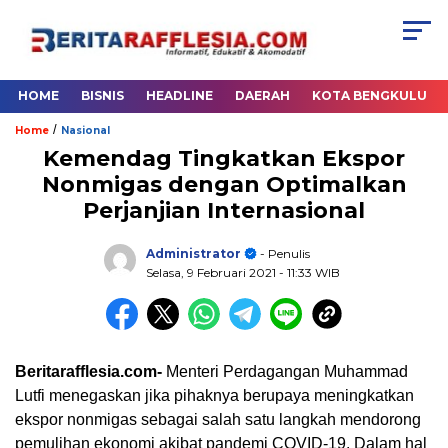
HOME
BISNIS
HEADLINE
DAERAH
KOTA BENGKULU
/
Home
Nasional
Kemendag Tingkatkan Ekspor
Nonmigas dengan Optimalkan
Perjanjian Internasional
Administrator
- Penulis
Selasa, 9 Februari 2021
- 11:33 WIB
Beritarafflesia.com-
Menteri Perdagangan Muhammad
Lutfi menegaskan jika pihaknya berupaya meningkatkan
ekspor nonmigas sebagai salah satu langkah mendorong
pemulihan ekonomi akibat pandemi COVID-19. Dalam hal