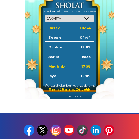
Ahad, 24 Safar 1448 H / 09 Agustus 2026
Imsak
04:34
Subuh
04:44
Dzuhur
12:02
Ashar
15:23
Maghrib
17:58
Isya
19:09
Waktu sholat berikutnya dalam:
0 jam 36 menit 24 detik
Sumber: Kemenag