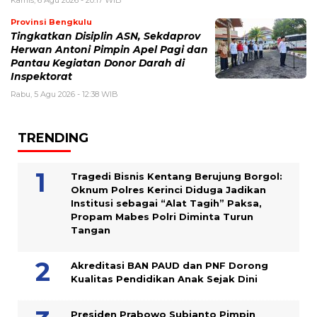
Kamis, 6 Agu 2026 - 20:17 WIB
Provinsi Bengkulu
Tingkatkan Disiplin ASN, Sekdaprov
Herwan Antoni Pimpin Apel Pagi dan
Pantau Kegiatan Donor Darah di
Inspektorat
Rabu, 5 Agu 2026 - 12:38 WIB
TRENDING
Tragedi Bisnis Kentang Berujung Borgol:
Oknum Polres Kerinci Diduga Jadikan
Institusi sebagai “Alat Tagih” Paksa,
Propam Mabes Polri Diminta Turun
Tangan
Akreditasi BAN PAUD dan PNF Dorong
Kualitas Pendidikan Anak Sejak Dini
Presiden Prabowo Subianto Pimpin