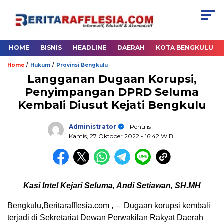
HOME
BISNIS
HEADLINE
DAERAH
KOTA BENGKULU
/
/
Home
Hukum
Provinsi Bengkulu
Langganan Dugaan Korupsi,
Penyimpangan DPRD Seluma
Kembali Diusut Kejati Bengkulu
Administrator
- Penulis
Kamis, 27 Oktober 2022
- 16:42 WIB
Kasi Intel Kejari Seluma, Andi Setiawan, SH.MH
Bengkulu,Beritarafflesia.com , – Dugaan korupsi kembali
terjadi di Sekretariat Dewan Perwakilan Rakyat Daerah