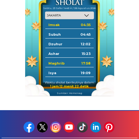
Sabtu, 23 Safar 1448 H / 08 Agustus 2026
Imsak
04:35
Subuh
04:45
Dzuhur
12:02
Ashar
15:23
Maghrib
17:58
Isya
19:09
Waktu sholat berikutnya dalam:
1 jam 12 menit 21 detik
Sumber: Kemenag