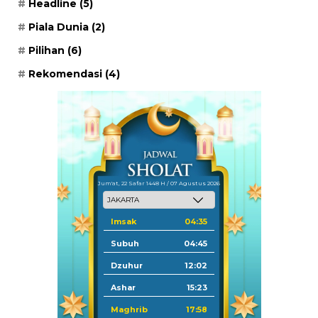
Headline
(5)
Piala Dunia
(2)
Pilihan
(6)
Rekomendasi
(4)
Jum'at, 22 Safar 1448 H / 07 Agustus 2026
Imsak
04:35
Subuh
04:45
Dzuhur
12:02
Ashar
15:23
Maghrib
17:58