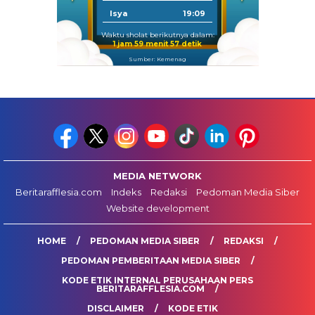
Isya
19:09
Waktu sholat berikutnya dalam:
1 jam 59 menit 56 detik
Sumber: Kemenag
MEDIA NETWORK
Beritarafflesia.com
Indeks
Redaksi
Pedoman Media Siber
Website development
HOME
PEDOMAN MEDIA SIBER
REDAKSI
PEDOMAN PEMBERITAAN MEDIA SIBER
KODE ETIK INTERNAL PERUSAHAAN PERS
BERITARAFFLESIA.COM
DISCLAIMER
KODE ETIK