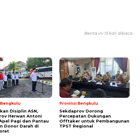
Berita ini 15 kali dibaca
i Bengkulu
Provinsi Bengkulu
kan Disiplin ASN,
Sekdaprov Dorong
rov Herwan Antoni
Percepatan Dukungan
Apel Pagi dan Pantau
Offtaker untuk Pembangunan
n Donor Darah di
TPST Regional
orat