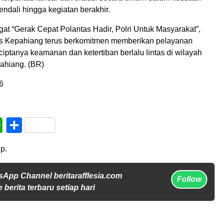
endali hingga kegiatan berakhir.
t “Gerak Cepat Polantas Hadir, Polri Untuk Masyarakat”,
es Kepahiang terus berkomitmen memberikan pelayanan
rciptanya keamanan dan ketertiban berlalu lintas di wilayah
ahiang. (BR)
6
book
WhatsApp
Share
p.
sApp Channel beritarafflesia.com
Follow
 berita terbaru setiap hari