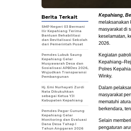
Kepahiang, Ber
Berita Terkait
melaksanakan k
SMP Negeri 03 Bermani
masyarakat di 
Ilir Kepahiang Terima
Bantuan Rehabilitasi
keselamatan, ke
dan Revitalisasi Sekolah
2026.
dari Pemerintah Pusat
Kegiatan patro
Pemdes Lubuk Saung
Kepahiang Gelar
Kepahiang–Reja
Musyawarah Desa dan
Sosialisasi APBDes 2026,
Polres Kepahi
Wujudkan Transparansi
Winky.
Pembangunan
Hj. Emi Nurhayati Zurdi
Dalam pelaksa
Nata Dikukuhkan
masyarakat pen
sebagai Ketua YJI
Kabupaten Kepahiang
mematuhi atura
berkendara, ter
Pemdes Pagar Gunung
Kepahiang Gelar
Monitoring dan Evaluasi
Selain memberi
Dana Desa Tahap I
pengaturan arus
Tahun Anggaran 2026