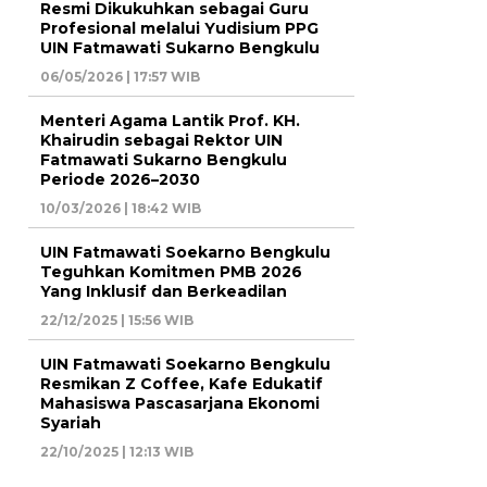
Resmi Dikukuhkan sebagai Guru
Profesional melalui Yudisium PPG
UIN Fatmawati Sukarno Bengkulu
06/05/2026 | 17:57 WIB
Menteri Agama Lantik Prof. KH.
Khairudin sebagai Rektor UIN
Fatmawati Sukarno Bengkulu
Periode 2026–2030
10/03/2026 | 18:42 WIB
UIN Fatmawati Soekarno Bengkulu
Teguhkan Komitmen PMB 2026
Yang Inklusif dan Berkeadilan
22/12/2025 | 15:56 WIB
UIN Fatmawati Soekarno Bengkulu
Resmikan Z Coffee, Kafe Edukatif
Mahasiswa Pascasarjana Ekonomi
Syariah
22/10/2025 | 12:13 WIB