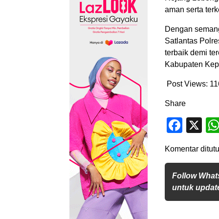
aman serta terk
Dengan semanga
Satlantas Polr
terbaik demi te
Kabupaten Kep
Post Views:
11
Share
Face
X
Komentar ditutu
Follow What
untuk update