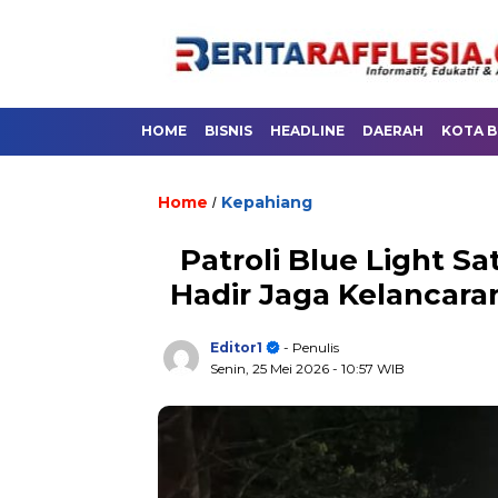
HOME
BISNIS
HEADLINE
DAERAH
KOTA 
Home
Kepahiang
/
Patroli Blue Light Sa
Hadir Jaga Kelancaran
Editor1
- Penulis
Senin, 25 Mei 2026
- 10:57 WIB