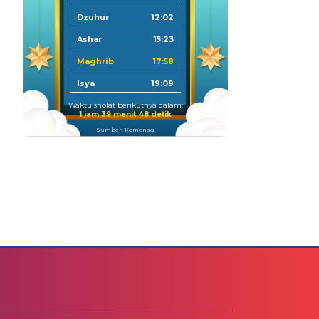
Dzuhur
12:02
Ashar
15:23
Maghrib
17:58
Isya
19:09
Waktu sholat berikutnya dalam:
1 jam 39 menit 47 detik
Sumber: Kemenag