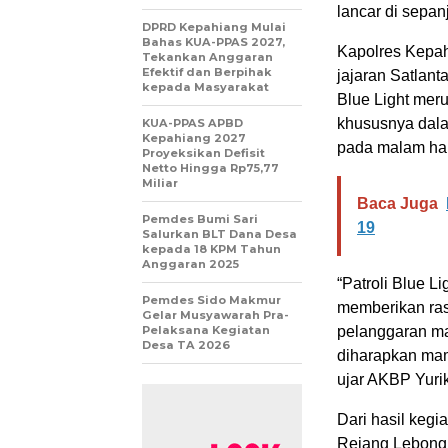
lancar di sepan
DPRD Kepahiang Mulai
Bahas KUA-PPAS 2027,
Kapolres Kepahi
Tekankan Anggaran
Efektif dan Berpihak
jajaran Satlan
kepada Masyarakat
Blue Light mer
khususnya dal
KUA-PPAS APBD
Kepahiang 2027
pada malam har
Proyeksikan Defisit
Netto Hingga Rp75,77
Miliar
Baca Juga
Pemdes Bumi Sari
19
Salurkan BLT Dana Desa
kepada 18 KPM Tahun
Anggaran 2025
“Patroli Blue L
Pemdes Sido Makmur
memberikan ras
Gelar Musyawarah Pra-
Pelaksana Kegiatan
pelanggaran ma
Desa TA 2026
diharapkan mam
ujar AKBP Yuri
Dari hasil kegia
Rejang Lebong 