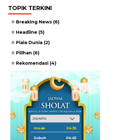
TOPIK TERKINI
Breaking News
(6)
Headline
(5)
Piala Dunia
(2)
Pilihan
(6)
Rekomendasi
(4)
Kamis, 21 Safar 1448 H / 06 Agustus 2026
Imsak
04:35
Subuh
04:45