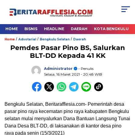
HOME
BISNIS
HEADLINE
DAERAH
KOTA BENGKULU
/
/
/
Home
Advotarial
Bengkulu Selatan
Daerah
Pemdes Pasar Pino BS, Salurkan
BLT-DD Kepada 41 KK
Administrator
- Penulis
Selasa, 16 Maret 2021
- 20:48 WIB
Bengkulu Selatan, Beritarafflesia.com- Pemerintah desa
pasar pino raya kecematan pino raya kabupaten Bengkulu
selatan mulai menyalurkan Dana Bantuan Langsung Tunai
Dana Desa BLT-DD, di laksanakan di kantor desa pino
raya pada senin (15/3/2021)