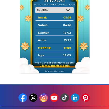
Sabtu, 23 Safar 1448 H / 08 Agustus 2026
Imsak
04:35
Subuh
04:45
Dzuhur
12:02
Ashar
15:23
Maghrib
17:58
Isya
19:09
Waktu sholat berikutnya dalam:
0 jam 19 menit 15 detik
Sumber: Kemenag