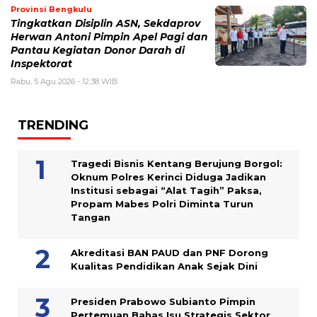
Provinsi Bengkulu
Tingkatkan Disiplin ASN, Sekdaprov
Herwan Antoni Pimpin Apel Pagi dan
Pantau Kegiatan Donor Darah di
Inspektorat
Rabu, 5 Agu 2026 - 12:38 WIB
TRENDING
Tragedi Bisnis Kentang Berujung Borgol:
Oknum Polres Kerinci Diduga Jadikan
Institusi sebagai “Alat Tagih” Paksa,
Propam Mabes Polri Diminta Turun
Tangan
Akreditasi BAN PAUD dan PNF Dorong
Kualitas Pendidikan Anak Sejak Dini
Presiden Prabowo Subianto Pimpin
Pertemuan Bahas Isu Strategis Sektor