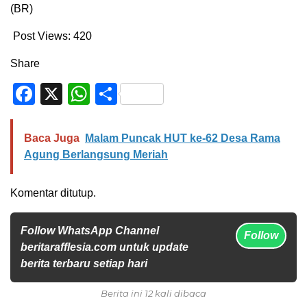
(BR)
Post Views:
420
Share
Facebook
X
WhatsApp
Share
Baca Juga
Malam Puncak HUT ke-62 Desa Rama
Agung Berlangsung Meriah
Komentar ditutup.
Follow WhatsApp Channel
Follow
beritarafflesia.com untuk update
berita terbaru setiap hari
Berita ini 12 kali dibaca