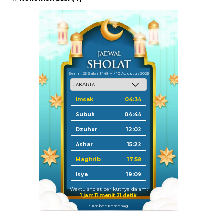
Senin, 25 Safar 1448 H / 10 Agustus 2026
Imsak
04:34
Subuh
04:44
Dzuhur
12:02
Ashar
15:22
Maghrib
17:58
Isya
19:09
Waktu sholat berikutnya dalam:
1 jam 11 menit 20 detik
Sumber: Kemenag