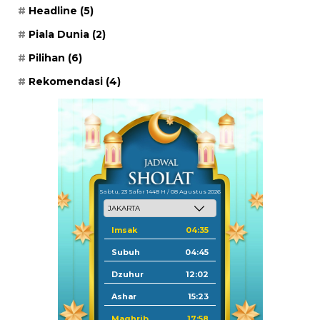
Headline
(5)
Piala Dunia
(2)
Pilihan
(6)
Rekomendasi
(4)
Sabtu, 23 Safar 1448 H / 08 Agustus 2026
Imsak
04:35
Subuh
04:45
Dzuhur
12:02
Ashar
15:23
Maghrib
17:58