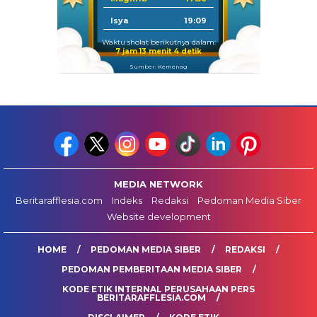
Isya
19:09
Waktu sholat berikutnya dalam:
7 jam 13 menit 3 detik
Sumber: Kemenag
MEDIA NETWORK
Beritarafflesia.com
Indeks
Redaksi
Pedoman Media Siber
Website development
HOME
PEDOMAN MEDIA SIBER
REDAKSI
PEDOMAN PEMBERITAAN MEDIA SIBER
KODE ETIK INTERNAL PERUSAHAAN PERS
BERITARAFFLESIA.COM