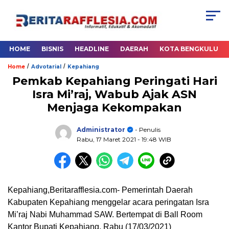
HOME
BISNIS
HEADLINE
DAERAH
KOTA BENGKULU
/
/
Home
Advotarial
Kepahiang
Pemkab Kepahiang Peringati Hari
Isra Mi’raj, Wabub Ajak ASN
Menjaga Kekompakan
Administrator
- Penulis
Rabu, 17 Maret 2021
- 19:48 WIB
Kepahiang,Beritarafflesia.com- Pemerintah Daerah
Kabupaten Kepahiang menggelar acara peringatan Isra
Mi’raj Nabi Muhammad SAW. Bertempat di Ball Room
Kantor Bupati Kepahiang, Rabu (17/03/2021)