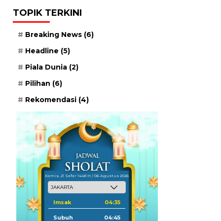
TOPIK TERKINI
Breaking News
(6)
Headline
(5)
Piala Dunia
(2)
Pilihan
(6)
Rekomendasi
(4)
Kamis, 21 Safar 1448 H / 06 Agustus 2026
Imsak
04:35
Subuh
04:45