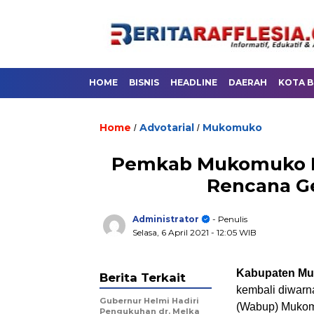
HOME
BISNIS
HEADLINE
DAERAH
KOTA 
Home
Advotarial
Mukomuko
/
/
Pemkab Mukomuko M
Rencana Ge
Administrator
- Penulis
Selasa, 6 April 2021
- 12:05 WIB
Kabupaten Muk
Berita Terkait
kembali diwarna
Gubernur Helmi Hadiri
(Wabup) Mukomu
Pengukuhan dr. Melka