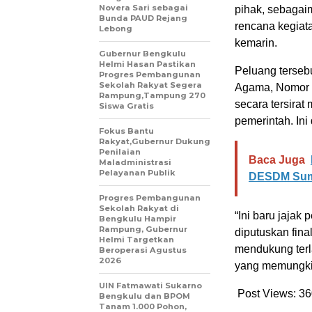
Novera Sari sebagai
pihak, sebagaim
Bunda PAUD Rejang
rencana kegiat
Lebong
kemarin.
Gubernur Bengkulu
Helmi Hasan Pastikan
Peluang tersebu
Progres Pembangunan
Sekolah Rakyat Segera
Agama, Nomor 3
Rampung,Tampung 270
secara tersira
Siswa Gratis
pemerintah. In
Fokus Bantu
Rakyat,Gubernur Dukung
Penilaian
Baca Juga
Maladministrasi
Pelayanan Publik
DESDM Sum
Progres Pembangunan
Sekolah Rakyat di
“Ini baru jajak
Bengkulu Hampir
Rampung, Gubernur
diputuskan fina
Helmi Targetkan
mendukung terl
Beroperasi Agustus
2026
yang memungkin
UIN Fatmawati Sukarno
Post Views:
36
Bengkulu dan BPOM
Tanam 1.000 Pohon,