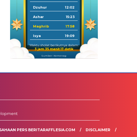
Dzuhur
12:02
Ashar
15:23
Maghrib
17:58
Isya
19:09
Waktu sholat berikutnya dalam:
3 jam 35 menit 16 detik
Sumber: Kemenag
elopment
SAHAAN PERS BERITARAFFLESIA.COM
DISCLAIMER