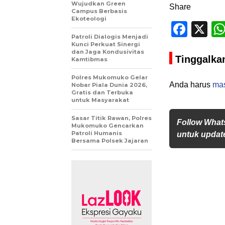
Wujudkan Green
Share
Campus Berbasis
Ekoteologi
Face
X
Patroli Dialogis Menjadi
Kunci Perkuat Sinergi
dan Jaga Kondusivitas
Tinggalka
Kamtibmas
Polres Mukomuko Gelar
Anda harus
ma
Nobar Piala Dunia 2026,
Gratis dan Terbuka
untuk Masyarakat
Sasar Titik Rawan, Polres
Follow What
Mukomuko Gencarkan
Patroli Humanis
untuk update
Bersama Polsek Jajaran