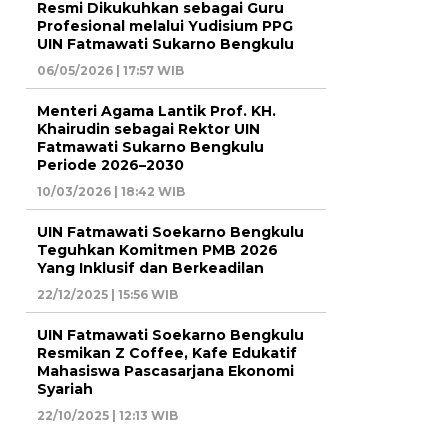
Resmi Dikukuhkan sebagai Guru
Profesional melalui Yudisium PPG
UIN Fatmawati Sukarno Bengkulu
06/05/2026 | 17:57 WIB
Menteri Agama Lantik Prof. KH.
Khairudin sebagai Rektor UIN
Fatmawati Sukarno Bengkulu
Periode 2026–2030
10/03/2026 | 18:42 WIB
UIN Fatmawati Soekarno Bengkulu
Teguhkan Komitmen PMB 2026
Yang Inklusif dan Berkeadilan
22/12/2025 | 15:56 WIB
UIN Fatmawati Soekarno Bengkulu
Resmikan Z Coffee, Kafe Edukatif
Mahasiswa Pascasarjana Ekonomi
Syariah
22/10/2025 | 12:13 WIB