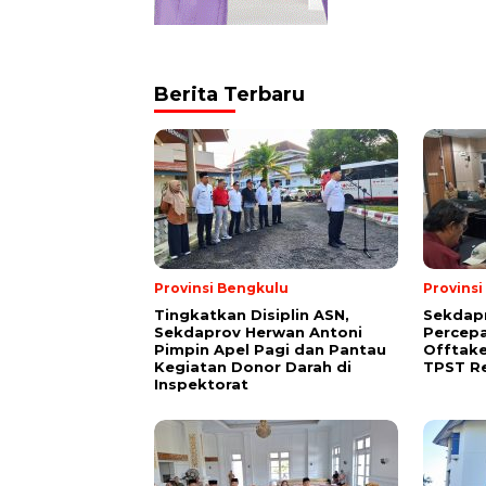
Berita Terbaru
Provinsi Bengkulu
Provins
Tingkatkan Disiplin ASN,
Sekdap
Sekdaprov Herwan Antoni
Percep
Pimpin Apel Pagi dan Pantau
Offtak
Kegiatan Donor Darah di
TPST R
Inspektorat