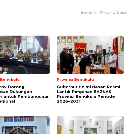
Berita ini 17 kali dibaca
i Bengkulu
Provinsi Bengkulu
rov Dorong
Gubernur Helmi Hasan Resmi
atan Dukungan
Lantik Pimpinan BAZNAS
er untuk Pembangunan
Provinsi Bengkulu Periode
egional
2026–2031