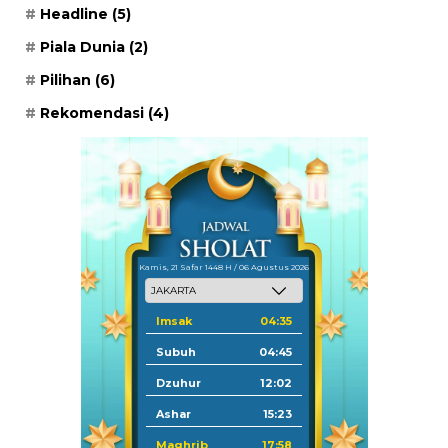
Headline
(5)
Piala Dunia
(2)
Pilihan
(6)
Rekomendasi
(4)
Kamis, 21 Safar 1448 H / 06 Agustus 2026
Imsak
04:35
Subuh
04:45
Dzuhur
12:02
Ashar
15:23
Maghrib
17:58