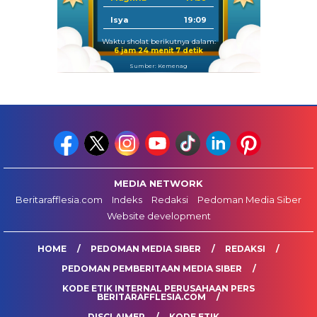
Isya
19:09
Waktu sholat berikutnya dalam:
6 jam 24 menit 6 detik
Sumber: Kemenag
MEDIA NETWORK
Beritarafflesia.com
Indeks
Redaksi
Pedoman Media Siber
Website development
HOME
PEDOMAN MEDIA SIBER
REDAKSI
PEDOMAN PEMBERITAAN MEDIA SIBER
KODE ETIK INTERNAL PERUSAHAAN PERS
BERITARAFFLESIA.COM
DISCLAIMER
KODE ETIK