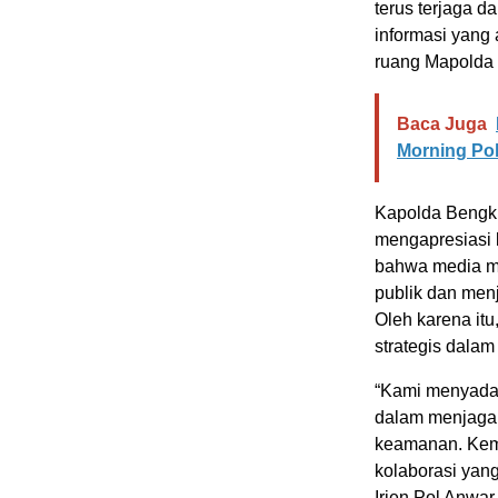
terus terjaga 
informasi yang 
ruang Mapolda
Baca Juga
Morning Po
Kapolda Bengkul
mengapresiasi 
bahwa media me
publik dan men
Oleh karena it
strategis dalam
“Kami menyadar
dalam menjaga
keamanan. Kemit
kolaborasi yang
Irjen Pol Anwar.