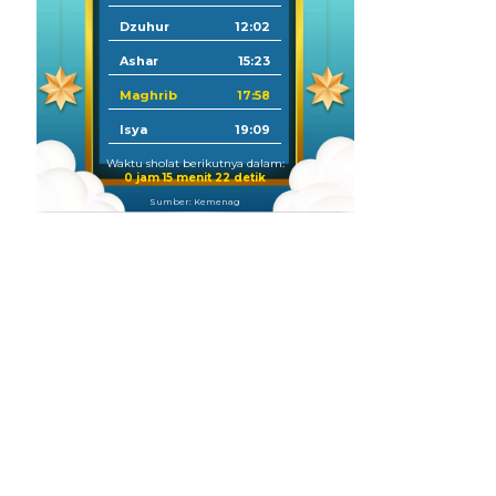
Dzuhur
12:02
Ashar
15:23
Maghrib
17:58
Isya
19:09
Waktu sholat berikutnya dalam:
0 jam 15 menit 20 detik
Sumber: Kemenag