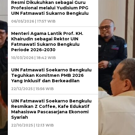
Resmi Dikukuhkan sebagai Guru
Profesional melalui Yudisium PPG
UIN Fatmawati Sukarno Bengkulu
06/05/2026 | 17:57 WIB
Menteri Agama Lantik Prof. KH.
Khairudin sebagai Rektor UIN
Fatmawati Sukarno Bengkulu
Periode 2026–2030
10/03/2026 | 18:42 WIB
UIN Fatmawati Soekarno Bengkulu
Teguhkan Komitmen PMB 2026
Yang Inklusif dan Berkeadilan
22/12/2025 | 15:56 WIB
UIN Fatmawati Soekarno Bengkulu
Resmikan Z Coffee, Kafe Edukatif
Mahasiswa Pascasarjana Ekonomi
Syariah
22/10/2025 | 12:13 WIB