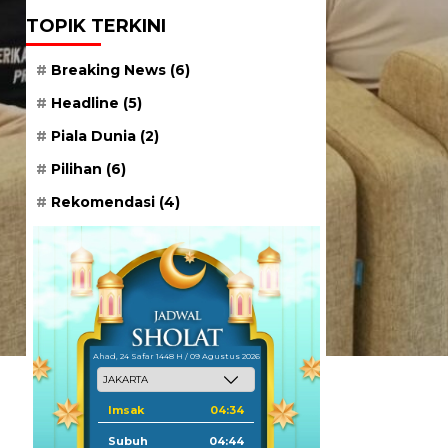
TOPIK TERKINI
Breaking News
(6)
Headline
(5)
Piala Dunia
(2)
Pilihan
(6)
Rekomendasi
(4)
Ahad, 24 Safar 1448 H / 09 Agustus 2026
Imsak
04:34
Subuh
04:44