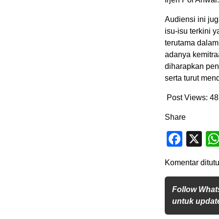
Audiensi ini j
isu-isu terkini
terutama dalam
adanya kemitra
diharapkan peny
serta turut me
Post Views:
48
Share
Face
X
Komentar ditutu
Follow What
untuk update