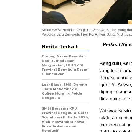
Ketua SMSI Provinsi Bengkulu, Wibowo Susilo, yang di
Kapolda Baru Bengkulu Irjen Pol Anwar, S.I.K., M.Si., pa
Perkuat Sine
Berita Terkait
Dorong Akses Keadilan
Bagi Jurnalis dan
Bengkulu,Berit
Masyarakat, LBH SMSI
Provinsi Bengkulu Resmi
yang telah lama
Diluncurkan
Bengkulu audie
Irjen Pol Anwar,
Luar Biasa, SMSI Borong
Juara Menembak di
dipimpin langs
Coffee Morning Polda
Bengkulu
didampingi ole
SMSI Bersama KPU
Wibowo Susilo
Provinsi Bengkulu Gelar
Sosialisasi Pilkada 2024,
silaturahmi ini
Ajak Masyarakat Kawal
memperkuat hub
Pilkada Aman dan
Kondusif
Polda Bengkulu 