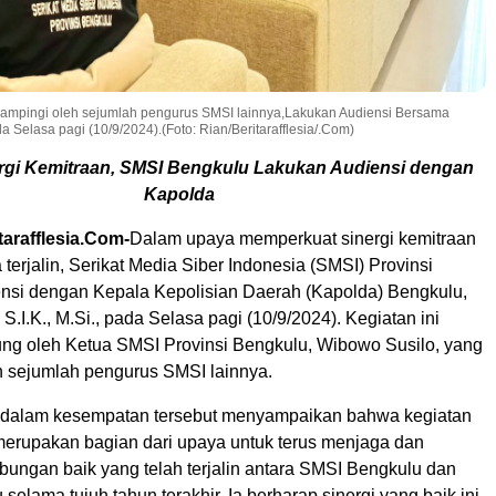
dampingi oleh sejumlah pengurus SMSI lainnya,Lakukan Audiensi Bersama
da Selasa pagi (10/9/2024).(Foto: Rian/Beritarafflesia/.Com)
rgi Kemitraan, SMSI Bengkulu Lakukan Audiensi dengan
Kapolda
arafflesia.Com-
Dalam upaya memperkuat sinergi kemitraan
 terjalin, Serikat Media Siber Indonesia (SMSI) Provinsi
nsi dengan Kepala Kepolisian Daerah (Kapolda) Bengkulu,
 S.I.K., M.Si., pada Selasa pagi (10/9/2024). Kegiatan ini
ung oleh Ketua SMSI Provinsi Bengkulu, Wibowo Susilo, yang
h sejumlah pengurus SMSI lainnya.
 dalam kesempatan tersebut menyampaikan bahwa kegiatan
 merupakan bagian dari upaya untuk terus menjaga dan
ungan baik yang telah terjalin antara SMSI Bengkulu dan
selama tujuh tahun terakhir. Ia berharap sinergi yang baik ini