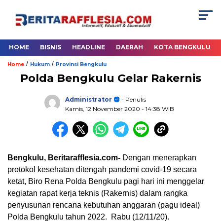
HOME
BISNIS
HEADLINE
DAERAH
KOTA BENGKULU
/
/
Home
Hukum
Provinsi Bengkulu
Polda Bengkulu Gelar Rakernis
Administrator
- Penulis
Kamis, 12 November 2020
- 14:38 WIB
Bengkulu, Beritarafflesia.com-
Dengan m
enerapkan
protokol kesehatan ditengah pandemi covid-19 secara
ketat, Biro Rena Polda Bengkulu pagi hari ini menggelar
kegiatan rapat kerja teknis (Rakernis) dalam rangka
penyusunan rencana kebutuhan anggaran (pagu ideal)
Polda Bengkulu tahun 2022. Rabu (12/11/20).