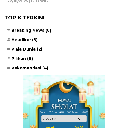
22/10/2025 | 12:13 WIB
TOPIK TERKINI
Breaking News
(6)
Headline
(5)
Piala Dunia
(2)
Pilihan
(6)
Rekomendasi
(4)
Sabtu, 23 Safar 1448 H / 08 Agustus 2026
Imsak
04:35