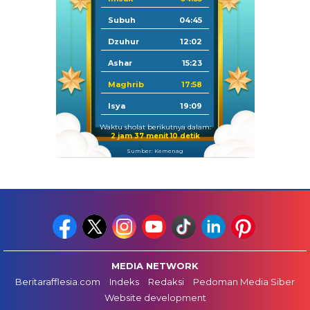
Subuh
04:45
Dzuhur
12:02
Ashar
15:23
Maghrib
17:58
Isya
19:09
Waktu sholat berikutnya dalam:
2 jam 37 menit 9 detik
Sumber: Kemenag
MEDIA NETWORK
Beritarafflesia.com
Indeks
Redaksi
Pedoman Media Siber
Website development