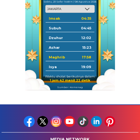
Sabtu, 23 Safar 1448 H / 08 Agustus 2026
Imsak
04:35
Subuh
04:45
Dzuhur
12:02
Ashar
15:23
Maghrib
17:58
Isya
19:09
Waktu sholat berikutnya dalam:
1 jam 42 menit 22 detik
Sumber: Kemenag
MEDIA NETWORK