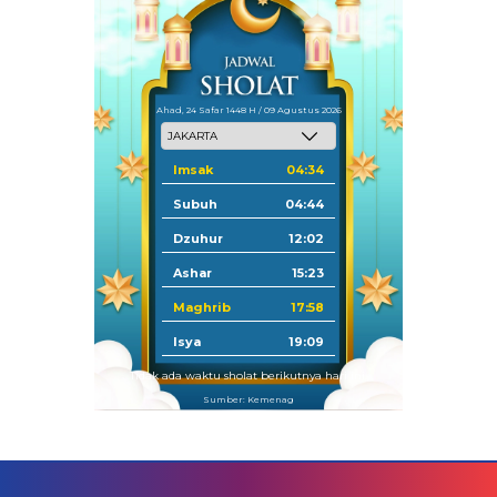
Ahad, 24 Safar 1448 H / 09 Agustus 2026
Imsak
04:34
Subuh
04:44
Dzuhur
12:02
Ashar
15:23
Maghrib
17:58
Isya
19:09
Tidak ada waktu sholat berikutnya hari ini.
Sumber: Kemenag