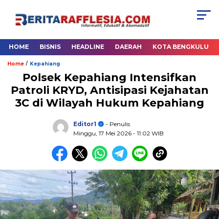
HOME
BISNIS
HEADLINE
DAERAH
KOTA BENGKULU
/
Home
Kepahiang
Polsek Kepahiang Intensifkan
Patroli KRYD, Antisipasi Kejahatan
3C di Wilayah Hukum Kepahiang
Editor1
- Penulis
Minggu, 17 Mei 2026
- 11:02 WIB