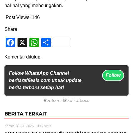
hal-hal yang mencurigakan.
Post Views:
146
Share
Facebook
X
WhatsApp
Share
Komentar ditutup.
Follow WhatsApp Channel
Follow
beritarafflesia.com untuk update
berita terbaru setiap hari
Berita ini 18 kali dibaca
BERITA TERKAIT
Kamis, 30 Juli 2026 - 11:47 WIB