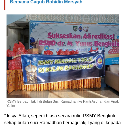
Bersama Cagub Rohidin Mersyah
RSMY Berbagi Takjil di Bulan Suci Ramadhan ke Panti Asuhan dan Anak
Yatim
” Insya Allah, seperti biasa secara rutin RSMY Bengkulu
setiap bulan suci Ramadhan berbagi takjil yang di kepada