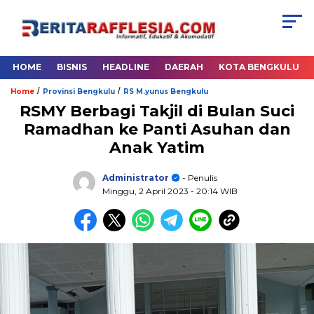
HOME
BISNIS
HEADLINE
DAERAH
KOTA BENGKULU
/
/
Home
Provinsi Bengkulu
RS M.yunus Bengkulu
RSMY Berbagi Takjil di Bulan Suci
Ramadhan ke Panti Asuhan dan
Anak Yatim
Administrator
- Penulis
Minggu, 2 April 2023
- 20:14 WIB