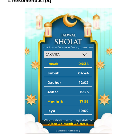
Rekomendasi
(4)
Ahad, 24 Safar 1448 H / 09 Agustus 2026
Imsak
04:34
Subuh
04:44
Dzuhur
12:02
Ashar
15:23
Maghrib
17:58
Isya
19:09
Waktu sholat berikutnya dalam:
2 jam 43 menit 42 detik
Sumber: Kemenag