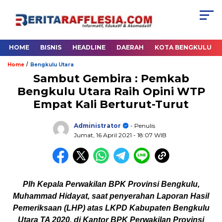
HOME
BISNIS
HEADLINE
DAERAH
KOTA BENGKULU
/
Home
Bengkulu Utara
Sambut Gembira : Pemkab
Bengkulu Utara Raih Opini WTP
Empat Kali Berturut-Turut
Administrator
- Penulis
Jumat, 16 April 2021
- 18:07 WIB
Plh Kepala Perwakilan BPK Provinsi Bengkulu,
Muhammad Hidayat, saat penyerahan Laporan Hasil
Pemeriksaan (LHP) atas LKPD Kabupaten Bengkulu
Utara TA 2020, di Kantor BPK Perwakilan Provinsi