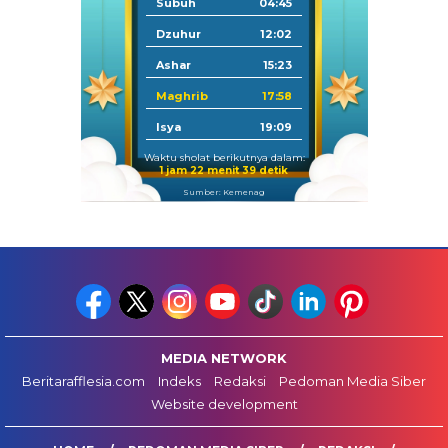
Subuh
04:45
Dzuhur
12:02
Ashar
15:23
Maghrib
17:58
Isya
19:09
Waktu sholat berikutnya dalam:
1 jam 22 menit 38 detik
Sumber: Kemenag
MEDIA NETWORK
Beritarafflesia.com
Indeks
Redaksi
Pedoman Media Siber
Website development