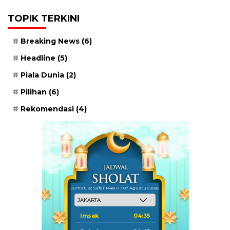
TOPIK TERKINI
Breaking News
(6)
Headline
(5)
Piala Dunia
(2)
Pilihan
(6)
Rekomendasi
(4)
Jum'at, 22 Safar 1448 H / 07 Agustus 2026
Imsak
04:35