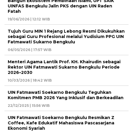
Bangun Ekosistem Pembinaan Islami, UPT SAIK
UINFAS Bengkulu Jalin PKS dengan UIN Raden
Fatah
19/06/2026 | 12:12 WIB
Tujuh Guru MIN 1 Rejang Lebong Resmi Dikukuhkan
sebagai Guru Profesional melalui Yudisium PPG UIN
Fatmawati Sukarno Bengkulu
06/05/2026 | 17:57 WIB
Menteri Agama Lantik Prof. KH. Khairudin sebagai
Rektor UIN Fatmawati Sukarno Bengkulu Periode
2026–2030
10/03/2026 | 18:42 WIB
UIN Fatmawati Soekarno Bengkulu Teguhkan
Komitmen PMB 2026 Yang Inklusif dan Berkeadilan
22/12/2025 | 15:56 WIB
UIN Fatmawati Soekarno Bengkulu Resmikan Z
Coffee, Kafe Edukatif Mahasiswa Pascasarjana
Ekonomi Syariah