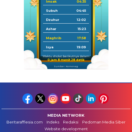
Imsak
04:35
Subuh
04:45
Dzuhur
12:02
Ashar
15:23
Maghrib
17:58
Isya
19:09
Waktu sholat berikutnya dalam:
0 jam 8 menit 27 detik
Sumber: Kemenag
MEDIA NETWORK
Beritarafflesia.com
Indeks
Redaksi
Pedoman Media Siber
Website development