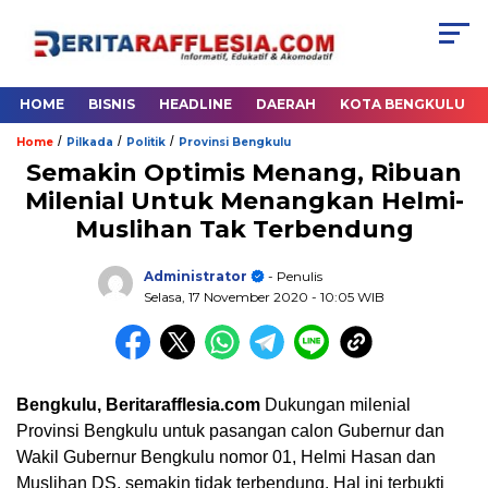
HOME
BISNIS
HEADLINE
DAERAH
KOTA BENGKULU
/
/
/
Home
Pilkada
Politik
Provinsi Bengkulu
Semakin Optimis Menang, Ribuan
Milenial Untuk Menangkan Helmi-
Muslihan Tak Terbendung
Administrator
- Penulis
Selasa, 17 November 2020
- 10:05 WIB
Bengkulu, Beritarafflesia.com
Dukungan milenial
Provinsi Bengkulu untuk pasangan calon Gubernur dan
Wakil Gubernur Bengkulu nomor 01, Helmi Hasan dan
Muslihan DS, semakin tidak terbendung. Hal ini terbukti