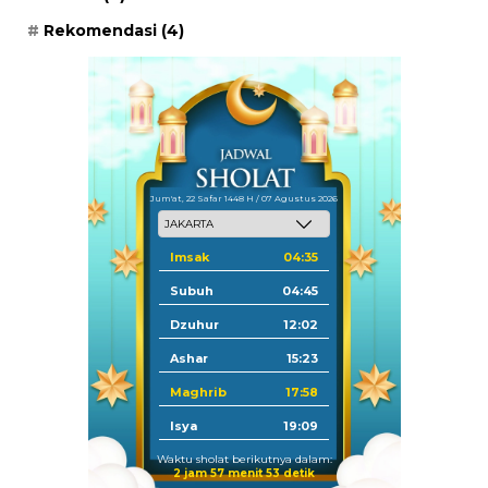
Rekomendasi
(4)
Jum'at, 22 Safar 1448 H / 07 Agustus 2026
Imsak
04:35
Subuh
04:45
Dzuhur
12:02
Ashar
15:23
Maghrib
17:58
Isya
19:09
Waktu sholat berikutnya dalam:
2 jam 57 menit 52 detik