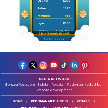
Dzuhur
12:02
Ashar
15:23
Maghrib
17:58
Isya
19:09
Waktu sholat berikutnya dalam:
2 jam 16 menit 19 detik
Sumber: Kemenag
MEDIA NETWORK
Beritarafflesia.com
Indeks
Redaksi
Pedoman Media Siber
Website development
HOME
PEDOMAN MEDIA SIBER
REDAKSI
PEDOMAN PEMBERITAAN MEDIA SIBER