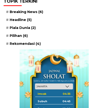
TOPIK TERKINI
Breaking News
(6)
Headline
(5)
Piala Dunia
(2)
Pilihan
(6)
Rekomendasi
(4)
Sabtu, 23 Safar 1448 H / 08 Agustus 2026
Imsak
04:35
Subuh
04:45