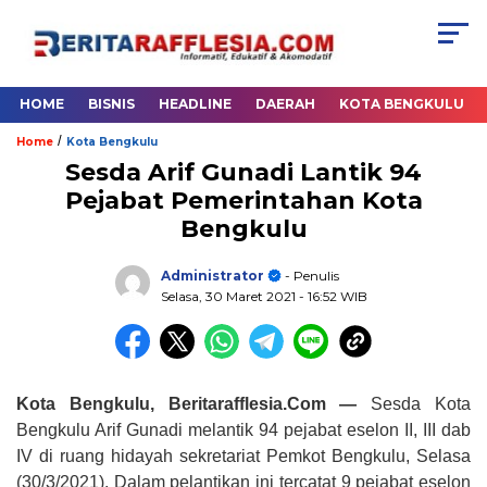
HOME
BISNIS
HEADLINE
DAERAH
KOTA BENGKULU
/
Home
Kota Bengkulu
Sesda Arif Gunadi Lantik 94
Pejabat Pemerintahan Kota
Bengkulu
Administrator
- Penulis
Selasa, 30 Maret 2021
- 16:52 WIB
Kota Bengkulu, Beritarafflesia.Com —
Sesda Kota
Bengkulu Arif Gunadi melantik 94 pejabat eselon II, III dab
IV di ruang hidayah sekretariat Pemkot Bengkulu, Selasa
(30/3/2021). Dalam pelantikan ini tercatat 9 pejabat eselon